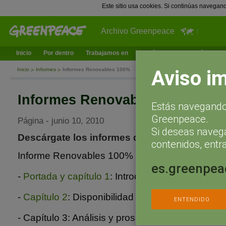
Este sitio usa cookies. Si continúas navegan
Archivo Greenpeace
Inicio
Por dentro
Trabajamos en
¿Qué puedes hacer tú?
Ac
Aviso i
Inicio
Informes
Informes Renovables 100%
Informes Renovables 100%
Estás navegando 
Greenpeace.
Página - junio 10, 2010
Si deseas naveg
Descárgate los informes de Renovables 100
contenidos, entra
Informe Renovables 100%
(en castellano)
es.greenpea
-
Portada y capítulo 1
: Introducción
-
Capítulo 2
: Disponibilidad temporal del recurso
ENTENDIDO
- Capítulo 3: Análisis y prospectiva de costes