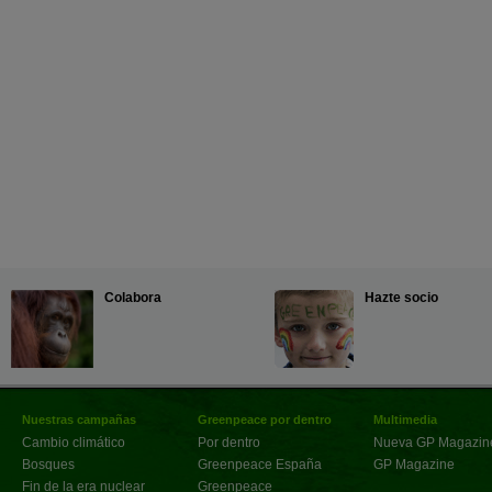
Colabora
Hazte socio
Nuestras campañas
Greenpeace por dentro
Multimedia
Cambio climático
Por dentro
Nueva GP Magazin
Bosques
Greenpeace España
GP Magazine
Fin de la era nuclear
Greenpeace