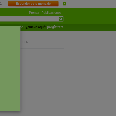
n
Esconder este mensaje
Prensa
Publicaciones
Iniciar sesión
¿Nuevo aquí?
¡Regístrate!
aign
bio climático
Hub