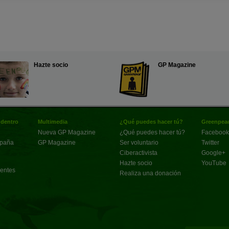
Hazte socio
GP Magazine
 dentro
Multimedia
¿Qué puedes hacer tú?
Greenpeac
Nueva GP Magazine
¿Qué puedes hacer tú?
Facebook
spaña
GP Magazine
Ser voluntario
Twitter
Ciberactivista
Google+
Hazte socio
YouTube
uentes
Realiza una donación