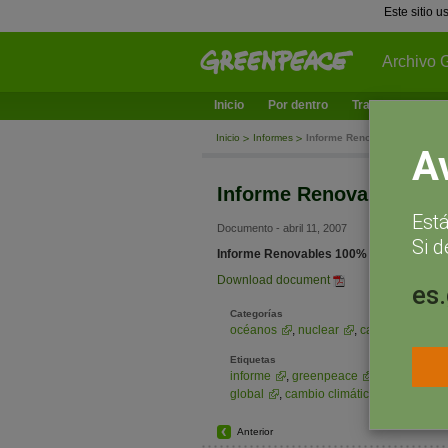
Este sitio 
Archivo 
Inicio
Por dentro
Trabajamos en
Inicio
Informes
Informe Renovables 100% (Cap
A
Informe Renovables 100%
Est
Documento - abril 11, 2007
Si d
Informe Renovables 100% (Capítulo 4.- P
Download document
es
Categorías
océanos
,
nuclear
,
cambio climátic
Etiquetas
informe
,
greenpeace
,
clima
,
rev
global
,
cambio climático
,
renovab
Anterior