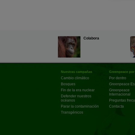
Colabora
Nuestras campañas
Greenpeace por
Cambio climático
Por dentro
Bosques
Greenpeace E
Fin de la era nuclear
Greenpeace
Internacional
Defender nuestros
océanos
Preguntas frec
Parar la contaminación
Contacta
Transgénicos