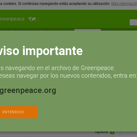
usa cookies. Si continúas navegando estás aceptando su utilización.
Más informació
Greenpeace
¿Qué puedes hacer tú?
Actualidad
Hazte socio
camp
ítulo 4.- Primera parte)
viso importante
Cam
 (Capítulo 4.- Primera parte)
ás navegando en el archivo de Greenpeace.
eseas navegar por los nuevos contenidos, entra en:
rimera parte)
.greenpeace.org
o
,
bosques
,
contaminación
ENTENDIDO
olución renovable
,
calentamiento
les 100%
Siguiente