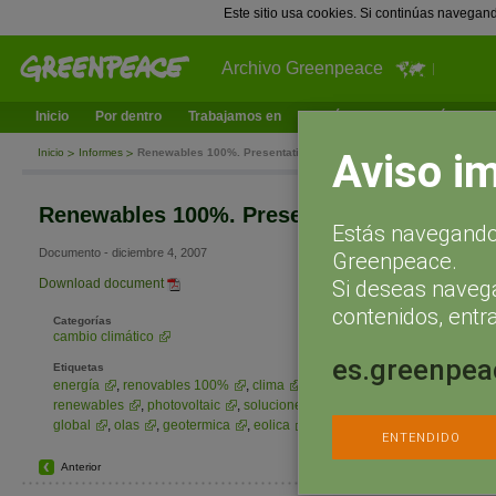
Este sitio usa cookies. Si continúas navegan
Archivo Greenpeace
Inicio
Por dentro
Trabajamos en
¿Qué puedes hacer tú?
Ac
Aviso i
Inicio
Informes
Renewables 100%. Presentation
Renewables 100%. Presentation
Estás navegando 
Documento - diciembre 4, 2007
Greenpeace.
Si deseas naveg
Download document
contenidos, entra
Categorías
cambio climático
es.greenpea
Etiquetas
energía
,
renovables 100%
,
clima
,
fotovoltaica
,
biomasa
,
renewables
,
photovoltaic
,
soluciones
,
energía solar
,
calentami
global
,
olas
,
geotermica
,
eolica
,
wind
ENTENDIDO
Anterior