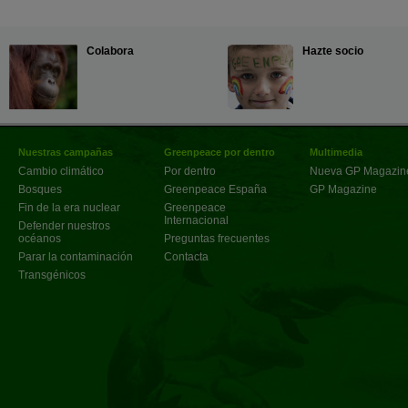
Colabora
Hazte socio
Nuestras campañas
Greenpeace por dentro
Multimedia
Cambio climático
Por dentro
Nueva GP Magazin
Bosques
Greenpeace España
GP Magazine
Fin de la era nuclear
Greenpeace
Internacional
Defender nuestros
océanos
Preguntas frecuentes
Parar la contaminación
Contacta
Transgénicos