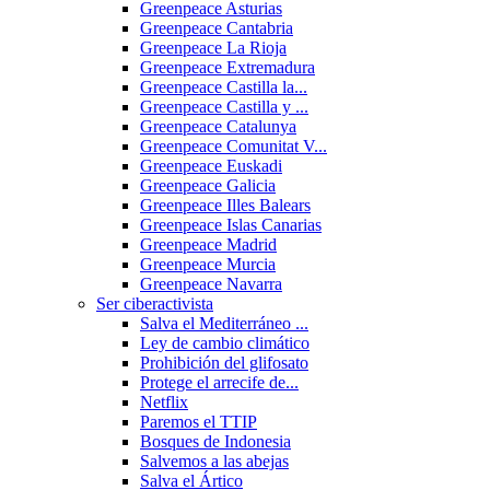
Greenpeace Asturias
Greenpeace Cantabria
Greenpeace La Rioja
Greenpeace Extremadura
Greenpeace Castilla la...
Greenpeace Castilla y ...
Greenpeace Catalunya
Greenpeace Comunitat V...
Greenpeace Euskadi
Greenpeace Galicia
Greenpeace Illes Balears
Greenpeace Islas Canarias
Greenpeace Madrid
Greenpeace Murcia
Greenpeace Navarra
Ser ciberactivista
Salva el Mediterráneo ...
Ley de cambio climático
Prohibición del glifosato
Protege el arrecife de...
Netflix
Paremos el TTIP
Bosques de Indonesia
Salvemos a las abejas
Salva el Ártico