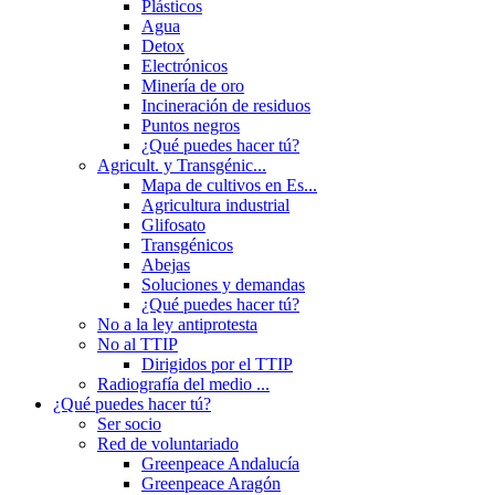
Plásticos
Agua
Detox
Electrónicos
Minería de oro
Incineración de residuos
Puntos negros
¿Qué puedes hacer tú?
Agricult. y Transgénic...
Mapa de cultivos en Es...
Agricultura industrial
Glifosato
Transgénicos
Abejas
Soluciones y demandas
¿Qué puedes hacer tú?
No a la ley antiprotesta
No al TTIP
Dirigidos por el TTIP
Radiografía del medio ...
¿Qué puedes hacer tú?
Ser socio
Red de voluntariado
Greenpeace Andalucía
Greenpeace Aragón