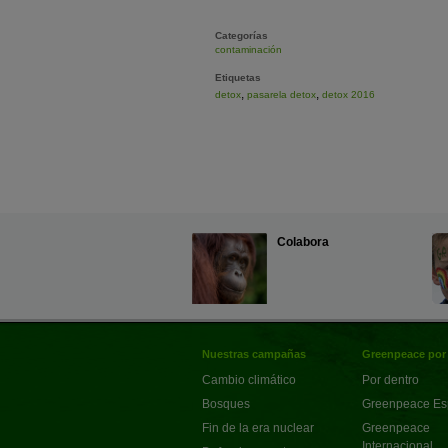
.
Categorías
contaminación
Etiquetas
,
,
detox
pasarela detox
detox 2016
Colabora
Nuestras campañas
Greenpeace por
Cambio climático
Por dentro
Bosques
Greenpeace E
Fin de la era nuclear
Greenpeace
Internacional