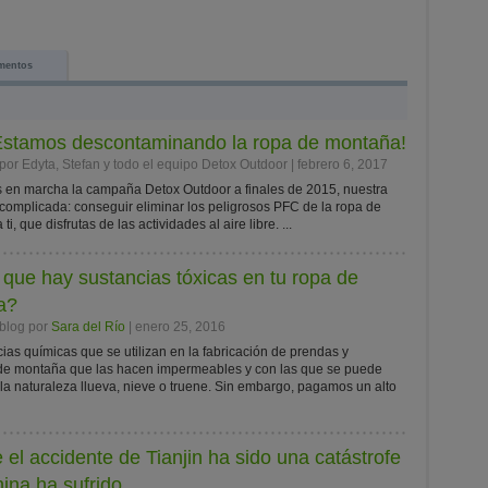
mentos
 ¡Estamos descontaminando la ropa de montaña!
por Edyta, Stefan y todo el equipo Detox Outdoor | febrero 6, 2017
en marcha la campaña Detox Outdoor a finales de 2015, nuestra
 complicada: conseguir eliminar los peligrosos PFC de la ropa de
ti, que disfrutas de las actividades al aire libre. ...
que hay sustancias tóxicas en tu ropa de
a?
 blog por
Sara del Río
| enero 25, 2016
ias químicas que se utilizan en la fabricación de prendas y
 de montaña que las hacen impermeables y con las que se puede
e la naturaleza llueva, nieve o truene. Sin embargo, pagamos un alto
el accidente de Tianjin ha sido una catástrofe
ina ha sufrido...