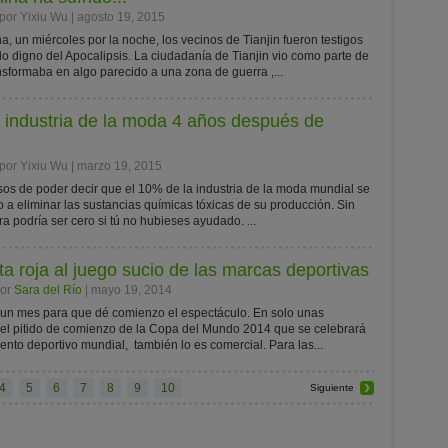
por Yixiu Wu | agosto 19, 2015
 un miércoles por la noche, los vecinos de Tianjin fueron testigos
o digno del Apocalipsis. La ciudadanía de Tianjin vio como parte de
nsformaba en algo parecido a una zona de guerra ,...
 industria de la moda 4 años después de
por Yixiu Wu | marzo 19, 2015
os de poder decir que el 10% de la industria de la moda mundial se
a eliminar las sustancias químicas tóxicas de su producción. Sin
a podría ser cero si tú no hubieses ayudado. ...
ta roja al juego sucio de las marcas deportivas
por
Sara del Río
| mayo 19, 2014
n mes para que dé comienzo el espectáculo. En solo unas
el pitido de comienzo de la Copa del Mundo 2014 que se celebrará
vento deportivo mundial, también lo es comercial. Para las...
4
5
6
7
8
9
10
Siguiente