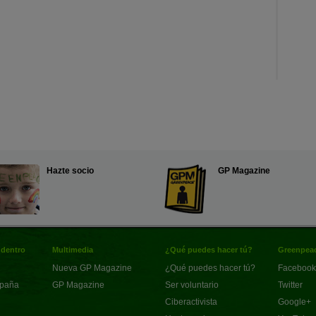
Hazte socio
GP Magazine
 dentro
Multimedia
¿Qué puedes hacer tú?
Greenpeac
Nueva GP Magazine
¿Qué puedes hacer tú?
Facebook
spaña
GP Magazine
Ser voluntario
Twitter
Ciberactivista
Google+