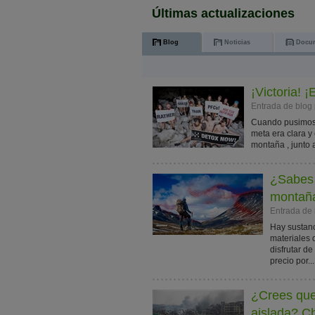
Últimas actualizaciones
Blog
Noticias
Docu
¡Victoria!
Entrada de blog 
Cuando pusimos 
meta era clara y
montaña , junto a 
¿Sabes 
montañ
Entrada de
Hay sustanc
materiales
disfrutar d
precio por...
¿Crees que 
aislada? Ch