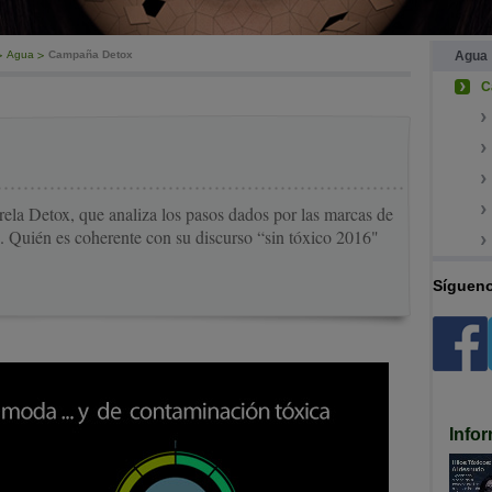
Agua
Campaña Detox
Agua
C
arela Detox, que analiza los pasos dados por las marcas de
s.
Quién es coherente con su discurso “sin tóxico 2016"
Sígueno
Info