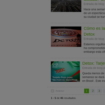
Entrada de blog 
Hace una semana,
de un espectácul
su ciudad se tra
Cómo es la
Detox
Entrada de blog 
Estamos orgullos
ha comprometido 
embargo esta cifr
Detox: Tarje
Entrada de blog 
Queda menos de u
semanas se dará 
en Brasil . Este e
1
2
3
Anterior
1 - 5
de
46
resultados.