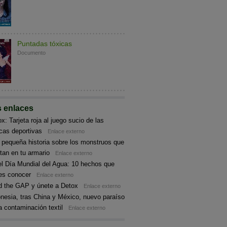
Puntadas tóxicas
Documento
s enlaces
x: Tarjeta roja al juego sucio de las
cas deportivas
Enlace externo
 pequeña historia sobre los monstruos que
tan en tu armario
Enlace externo
el Día Mundial del Agua: 10 hechos que
es conocer
Enlace externo
d the GAP y únete a Detox
Enlace externo
nesia, tras China y México, nuevo paraíso
a contaminación textil
Enlace externo