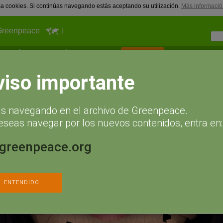
usa cookies. Si continúas navegando estás aceptando su utilización.
Más informació
Greenpeace
¿Qué puedes hacer tú?
Actualidad
Hazte socio
viso importante
ás navegando en el archivo de Greenpeace.
eseas navegar por los nuevos contenidos, entra en:
.greenpeace.org
ENTENDIDO