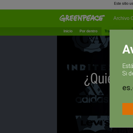
Este sitio 
Archivo 
Inicio
Por dentro
Trabajamos en
A
Est
Si d
es