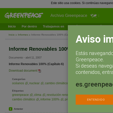
Este sitio usa cookies. Si continúas navegan
Archivo Greenpeace
Inicio
Por dentro
Trabajamos en
¿Qué puedes hacer tú?
Ac
Aviso i
Inicio
Informes
Informe Renovables 100% (Capítulo 6)
Informe Renovables 100% (Capítulo 6)
Estás navegando 
Documento - abril 11, 2007
Greenpeace.
Informe Renovables 100% (Capítulo 6)
Si deseas naveg
Download document
contenidos, entra
Categorías
es.greenpea
océanos
,
nuclear
,
cambio climático
,
bosques
,
contaminación
Etiquetas
greenpeace
,
clima
,
revolución renovable
,
calentamiento global
cambio climático
,
informe 100%
,
presentación
ENTENDIDO
Anterior