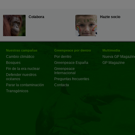
Colabora
Hazte socio
Nuestras campañas
Greenpeace por dentro
Multimedia
Cambio climático
Por dentro
Nueva GP Magazin
Bosques
Greenpeace España
GP Magazine
Fin de la era nuclear
Greenpeace
Internacional
Defender nuestros
océanos
Preguntas frecuentes
Parar la contaminación
Contacta
Transgénicos