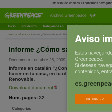
Este sitio usa cookies. Si continúas navegan
Archivo Greenpeace
Inicio
Por dentro
Trabajamos en
¿Qué puedes hacer tú?
Ac
Aviso i
Inicio
Informes
Informe ¿Cómo salvar el clima? (en catalán)
Informe ¿Cómo salvar el clima?
Estás navegando 
Greenpeace.
Documento - octubre 25, 2009
Si deseas naveg
Informe en catalán "¿Como salvar el clima?"
contenidos, entra
hacer en tu casa, en tu oficina y en tu vida l
Renovable.
es.greenpea
Download document
Num. pages:
32
ENTENDIDO
Categorías