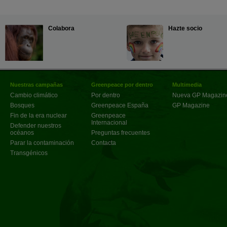
Colabora
Hazte socio
Nuestras campañas
Greenpeace por dentro
Multimedia
Cambio climático
Por dentro
Nueva GP Magazin
Bosques
Greenpeace España
GP Magazine
Fin de la era nuclear
Greenpeace
Internacional
Defender nuestros
océanos
Preguntas frecuentes
Parar la contaminación
Contacta
Transgénicos