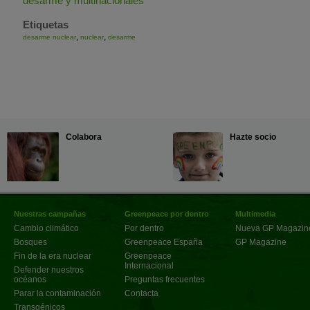
desarme y multinacionales
Etiquetas
,
,
desarme nuclear
nuclear
desarme
Colabora
Hazte socio
Nuestras campañas
Greenpeace por dentro
Multimedia
Cambio climático
Por dentro
Nueva GP Magazin
Bosques
Greenpeace España
GP Magazine
Fin de la era nuclear
Greenpeace
Internacional
Defender nuestros
océanos
Preguntas frecuentes
Parar la contaminación
Contacta
Transgénicos