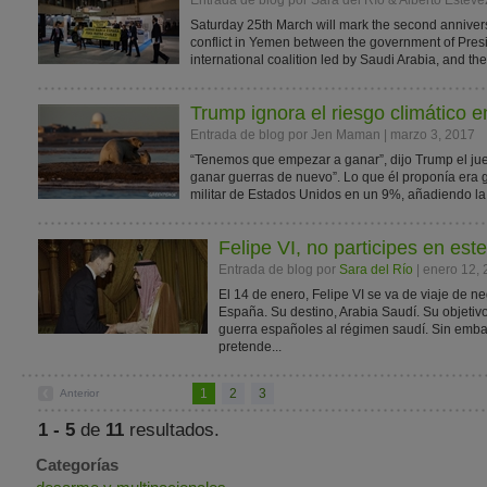
Entrada de blog por Sara del Río & Alberto Estéve
Saturday 25th March will mark the second annivers
conflict in Yemen between the government of Pres
international coalition led by Saudi Arabia, and th
Trump ignora el riesgo climático en
Entrada de blog por Jen Maman | marzo 3, 2017
“Tenemos que empezar a ganar”, dijo Trump el j
ganar guerras de nuevo”. Lo que él proponía era 
militar de Estados Unidos en un 9%, añadiendo la 
Felipe VI, no participes en este
Entrada de blog por
Sara del Río
| enero 12,
El 14 de enero, Felipe VI se va de viaje de 
España. Su destino, Arabia Saudí. Su objetivo
guerra españoles al régimen saudí. Sin emba
pretende...
1
2
3
Anterior
1 - 5
de
11
resultados.
Categorías