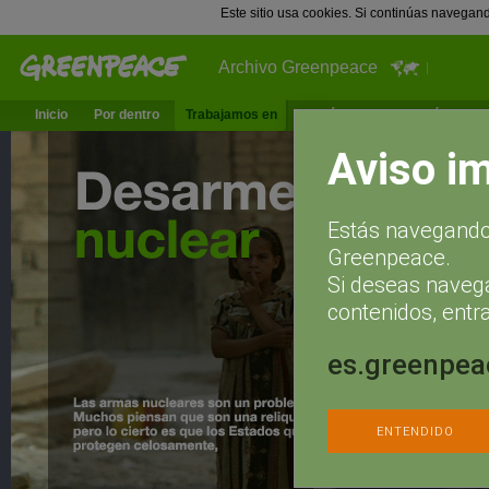
Este sitio usa cookies. Si continúas navegan
Archivo Greenpeace
Inicio
Por dentro
Trabajamos en
¿Qué puedes hacer tú?
Ac
Aviso i
Estás navegando 
Greenpeace.
Si deseas naveg
contenidos, entra
es.greenpea
ENTENDIDO