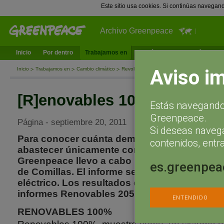
Este sitio usa cookies. Si continúas navegan
Archivo Greenpeace
Inicio
Por dentro
Trabajamos en
¿Qué puedes hacer tú?
Ac
Aviso i
Inicio
Trabajamos en
Cambio climático
Revolución Energética
[R]enovables 10
[R]enovables 100%
Estás navegando 
Greenpeace.
Página - septiembre 20, 2011
Si deseas naveg
Para conocer cuánta demanda energética fut
contenidos, entra
abastecer únicamente con renovables y si es
Greenpeace llevo a cabo un proyecto con el 
es.greenpea
de Comillas. El informe se centró en el estud
eléctrico. Los resultados del proyecto se pr
informes Renovables 2050 y Renovables 10
ENTENDIDO
RENOVABLES 100%