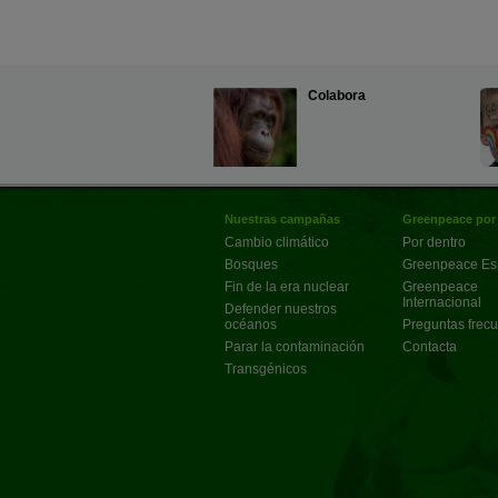
Colabora
Nuestras campañas
Greenpeace por
Cambio climático
Por dentro
Bosques
Greenpeace E
Fin de la era nuclear
Greenpeace
Internacional
Defender nuestros
océanos
Preguntas frec
Parar la contaminación
Contacta
Transgénicos