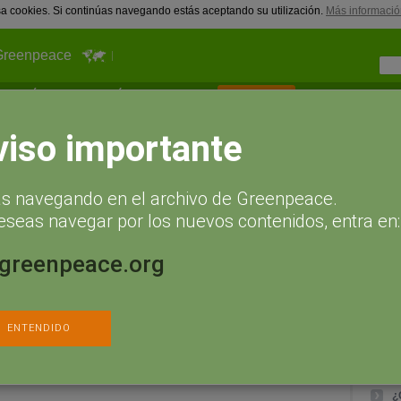
usa cookies. Si continúas navegando estás aceptando su utilización.
Más informació
Greenpeace
¿Qué puedes hacer tú?
Actualidad
Hazte socio
Bosq
y demandas
Soluciones a la expansión agrícola y ganadera
viso importante
S
expansión agrícola y
B
ás navegando en el archivo de Greenpeace.
A
eseas navegar por los nuevos contenidos, entra en:
I
Á
.greenpeace.org
lación de derechos humanos se traduce en productos que se
I
smedido de Europa en forma de carne, cuero, piensos (soja),
alma), cosméticos (aceite de palma), agrocombustibles (caña de
P
S
ENTENDIDO
imprescindible tomar medidas de protección a los bosques. Para ello,
necesario la implicación de los diversos actores sociales:
inistraciones públicas, empresas, importadores, sector de
tribución y supermercados.
¿