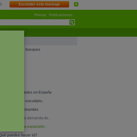
n
Esconder este mensaje
Prensa
Publicaciones
ues
ituación de los bosques
osque Boreal
mazonia
ndonesia
frica
ncendios forestales en España
lantaciones de eucalipto..
oluciones y demandas
Soluciones a la demanda de..
Soluciones a la expansión..
Qué puedes hacer tú?