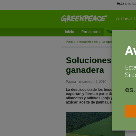
Este sitio 
Archivo 
Inicio
Por dentro
Trabajamos en
Inicio
Trabajamos en
Bosques
Soluciones 
A
Soluciones a la 
Est
ganadera
Si d
Página - noviembre 4, 2010
es
La destrucción de los bosques y la vio
exportan y forman parte del consumo de
alimentos y aditivos (soja y aceite de p
azúcar, aceite de palma), etc..
Es 
es 
adm
dis