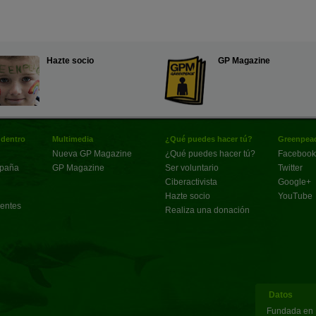
Hazte socio
GP Magazine
 dentro
Multimedia
¿Qué puedes hacer tú?
Greenpeac
Nueva GP Magazine
¿Qué puedes hacer tú?
Facebook
spaña
GP Magazine
Ser voluntario
Twitter
Ciberactivista
Google+
Hazte socio
YouTube
uentes
Realiza una donación
Datos
Fundada en 