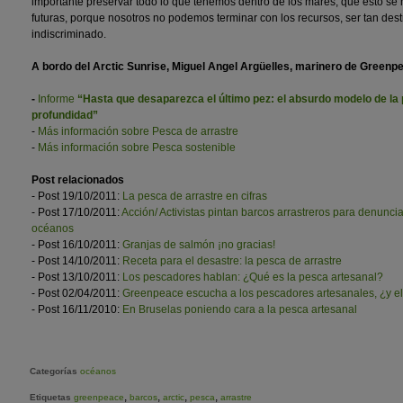
importante preservar todo lo que tenemos dentro de los mares, que esto s
futuras, porque nosotros no podemos terminar con los recursos, ser tan dest
indiscriminado.
A bordo del Arctic Sunrise, Miguel Angel Argüelles, marinero de Greenp
-
Informe
“Hasta que desaparezca el último pez: el absurdo modelo de la
profundidad”
-
Más información sobre Pesca de arrastre
-
Más información sobre Pesca sostenible
Post relacionados
- Post 19/10/2011:
La pesca de arrastre en cifras
- Post 17/10/2011:
Acción/ Activistas pintan barcos arrastreros para denuncia
océanos
- Post 16/10/2011:
Granjas de salmón ¡no gracias!
- Post 14/10/2011:
Receta para el desastre: la pesca de arrastre
- Post 13/10/2011:
Los pescadores hablan: ¿Qué es la pesca artesanal?
- Post 02/04/2011:
Greenpeace escucha a los pescadores artesanales, ¿y e
- Post 16/11/2010:
En Bruselas poniendo cara a la pesca artesanal
Categorías
océanos
,
,
,
,
Etiquetas
greenpeace
barcos
arctic
pesca
arrastre