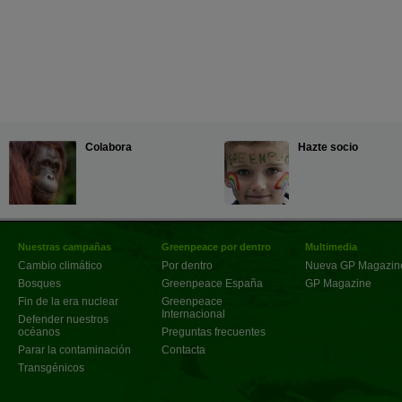
Colabora
Hazte socio
Nuestras campañas
Greenpeace por dentro
Multimedia
Cambio climático
Por dentro
Nueva GP Magazin
Bosques
Greenpeace España
GP Magazine
Fin de la era nuclear
Greenpeace
Internacional
Defender nuestros
océanos
Preguntas frecuentes
Parar la contaminación
Contacta
Transgénicos