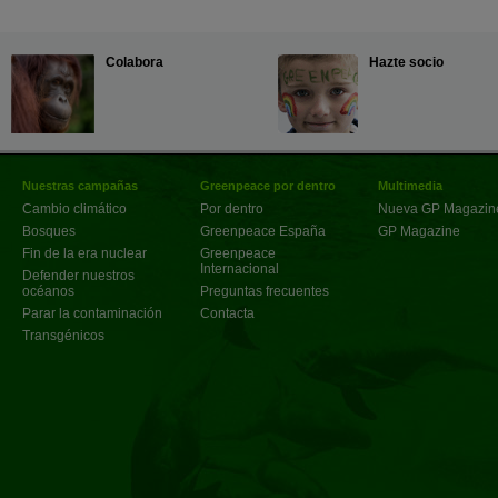
Colabora
Hazte socio
Nuestras campañas
Greenpeace por dentro
Multimedia
Cambio climático
Por dentro
Nueva GP Magazin
Bosques
Greenpeace España
GP Magazine
Fin de la era nuclear
Greenpeace
Internacional
Defender nuestros
océanos
Preguntas frecuentes
Parar la contaminación
Contacta
Transgénicos