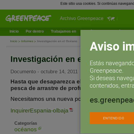
Este sitio usa cookies. Si continúas navegan
Archivo Greenpeace
Inicio
Por dentro
Trabajamos en
¿Qué puedes hacer tú?
Ac
Aviso i
Inicio
Informes
Investigación en el Océano
Investigación en el Océano
Estás navegando 
Greenpeace.
Documento - octubre 14, 2011
Si deseas naveg
Hasta que desaparezca el último pez. El dest
contenidos, entra
pesca de arrastre de profundidad
es.greenpea
Necesitamos una nueva política para salvar lo
InquirerEspania-olbaja
ENTENDIDO
Categorías
océanos