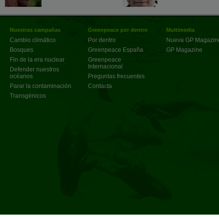
Nuestras campañas
Greenpeace por dentro
Multimedia
Cambio climático
Por dentro
Nueva GP Magazin
Bosques
Greenpeace España
GP Magazine
Fin de la era nuclear
Greenpeace
Internacional
Defender nuestros
océanos
Preguntas frecuentes
Parar la contaminación
Contacta
Transgénicos