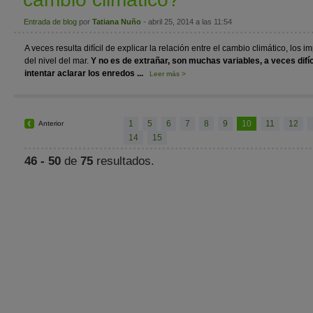
Entrada de blog
por
Tatiana Nuño
- abril 25, 2014 a las 11:54
A veces resulta difícil de explicar la relación entre el cambio climático, los 
del nivel del mar.
Y no es de extrañar, son muchas variables, a veces difí
intentar aclarar los enredos ...
Leer más >
1
5
6
7
8
9
10
11
12
Anterior
14
15
46 - 50
de
75
resultados.