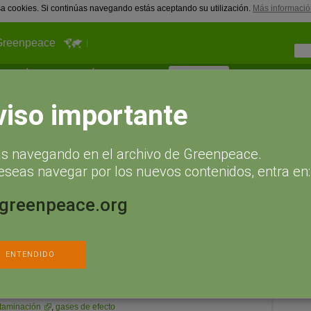
usa cookies. Si continúas navegando estás aceptando su utilización.
Más informació
Greenpeace
¿Qué puedes hacer tú?
Actualidad
Hazte socio
camp
of conclusions (english)
viso importante
Cam
ary of conclusions (english)
ás navegando en el archivo de Greenpeace.
eseas navegar por los nuevos contenidos, entra en:
100% Renevables: a renewable electricity system for mainland
.greenpeace.org
ENTENDIDO
o
,
bosques
,
contaminación
positiva
,
dióxido de carbono
,
taminación
,
gases de efecto