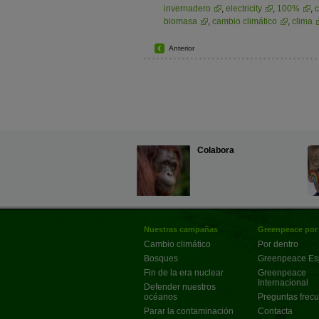
invernadero
,
electricity
,
100%
,
biomasa
,
cambio climático
,
clima
Anterior
Colabora
Nuestras campañas
Greenpeace por
Cambio climático
Por dentro
Bosques
Greenpeace E
Fin de la era nuclear
Greenpeace
Internacional
Defender nuestros
océanos
Preguntas frec
Parar la contaminación
Contacta