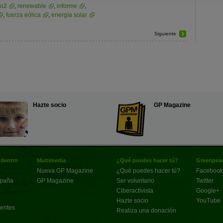
co2
,
renewable
,
informe
,
,
fuerza eólica
,
energía solar
Siguiente
Hazte socio
GP Magazine
 dentro
Multimedia
¿Qué puedes hacer tú?
Greenpeac
Nueva GP Magazine
¿Qué puedes hacer tú?
Facebook
spaña
GP Magazine
Ser voluntario
Twitter
Ciberactivista
Google+
Hazte socio
YouTube
uentes
Realiza una donación