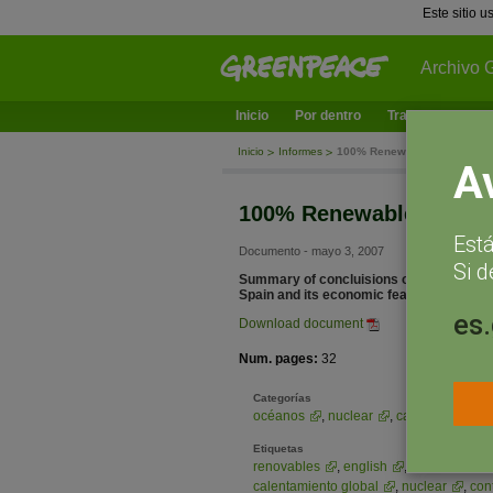
Este sitio 
Archivo 
Inicio
Por dentro
Trabajamos en
Inicio
Informes
100% Renewables - Summary 
A
100% Renewables - Summ
Est
Documento - mayo 3, 2007
Si d
Summary of concluisions of the report "
Spain and its economic feasibility
es
Download document
Num. pages:
32
Categorías
océanos
,
nuclear
,
cambio climátic
Etiquetas
renovables
,
english
,
elige energía 
calentamiento global
,
nuclear
,
con