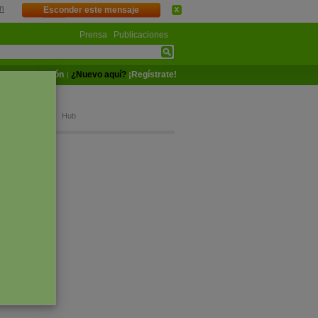
n
Esconder este mensaje
Prensa
Publicaciones
Iniciar sesión
¿Nuevo aquí?
¡Regístrate!
aign
bio climático
Hub