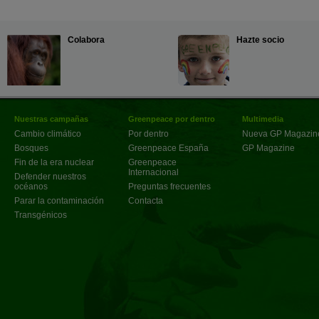
Colabora
Hazte socio
Nuestras campañas
Greenpeace por dentro
Multimedia
Cambio climático
Por dentro
Nueva GP Magazin
Bosques
Greenpeace España
GP Magazine
Fin de la era nuclear
Greenpeace
Internacional
Defender nuestros
océanos
Preguntas frecuentes
Parar la contaminación
Contacta
Transgénicos