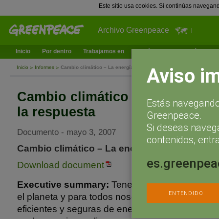
Este sitio usa cookies. Si continúas navegan
Archivo Greenpeace
Inicio
Por dentro
Trabajamos en
¿Qué puedes hacer tú?
Ac
Aviso i
Inicio
Informes
Cambio climático – La energía nuclear no es la respuesta
Cambio climático – La energía 
Estás navegando 
la respuesta
Greenpeace.
Si deseas naveg
Documento - mayo 3, 2007
contenidos, entra
Cambio climático – La energía nuclear no es 
es.greenpea
Download document
Executive summary:
Tenemos que tomar la dec
ENTENDIDO
el planeta y para todos nosotros.Debemos esco
eficientes y seguras de energía renovable en de