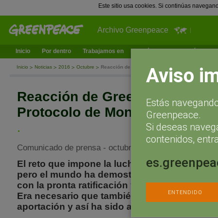
Este sitio usa cookies. Si continúas navegan
Archivo Greenpeace
Inicio
Por dentro
Trabajamos en
¿Qué puedes hacer tú?
Ac
Aviso i
Inicio
Noticias
2016
Octubre
Reacción de Greenpeace al acuerdo del Protocol
Reacción de Greenpeace al ac
Estás navegando 
Protocolo de Montreal sobre l
Greenpeace.
.
Si deseas naveg
contenidos, entra
Comunicado de prensa - octubre 15, 2016
es.greenpea
El reto que impone la lucha contra el cambio
pero el mundo ha demostrado que está prep
con la pronta ratificación y entrada en vigor 
ENTENDIDO
Era necesario que también el Protocolo de M
aportación y así ha sido aunque con importa