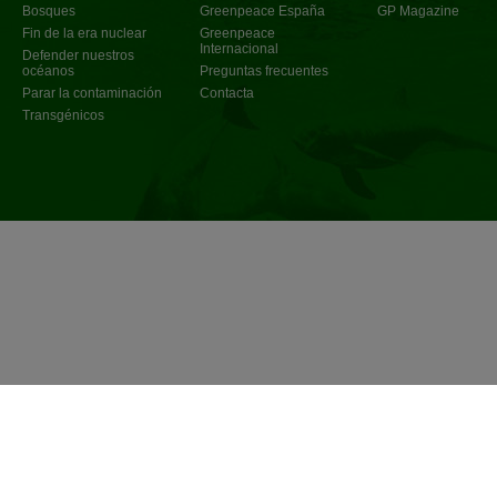
Bosques
Greenpeace España
GP Magazine
Fin de la era nuclear
Greenpeace
Internacional
Defender nuestros
océanos
Preguntas frecuentes
Parar la contaminación
Contacta
Transgénicos
Política de privacidad
©
2017