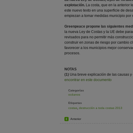
explotación.
La costa, que en la anterior 
este nuevo texto en una superficie de des
empiezan a tomar medidas municipio por 
Greenpeace propone las siguientes med
la nueva Ley de Costas y la UE debe parar
revisados para no permitir más construcci
construir en zonas de riesgo por cambio c
favorecer a los municipios mejor conserva
procesos.
NOTAS
(1)
Una breve explicación de las causas y e
encontrar en este documento
Categorías
océanos
Etiquetas
,
costas
destrucción a toda costas 2013
Anterior