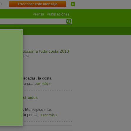
n
Esconder este mensaje
Prensa
Publicaciones
rmes
Destrucción a toda costa 2013
Documento
 últimas dos décadas, la costa
la ha perdido una...
Leer más >
ipios más destruidos
nto
lección de los Municipios más
idos de la costa por la...
Leer más >