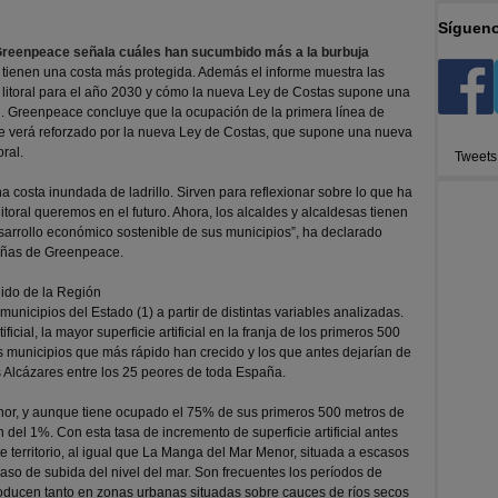
Sígueno
, Greenpeace señala cuáles han sucumbido más a la burbuja
tienen una costa más protegida. Además el informe muestra las
 litoral para el año 2030 y cómo la nueva Ley de Costas supone una
al. Greenpeace concluye que la ocupación de la primera línea de
se verá reforzado por la nueva Ley de Costas, que supone una nueva
ral.
Tweets
 costa inundada de ladrillo. Sirven para reflexionar sobre lo que ha
litoral queremos en el futuro. Ahora, los alcaldes y alcaldesas tienen
desarrollo económico sostenible de sus municipios”, ha declarado
añas de Greenpeace.
uido de la Región
unicipios del Estado (1) a partir de distintas variables analizadas.
ificial, la mayor superficie artificial en la franja de los primeros 500
los municipios que más rápido han crecido y los que antes dejarían de
s Alcázares entre los 25 peores de toda España.
nor, y aunque tiene ocupado el 75% de sus primeros 500 metros de
 del 1%. Con esta tasa de incremento de superficie artificial antes
e territorio, al igual que La Manga del Mar Menor, situada a escasos
caso de subida del nivel del mar. Son frecuentes los períodos de
oducen tanto en zonas urbanas situadas sobre cauces de ríos secos