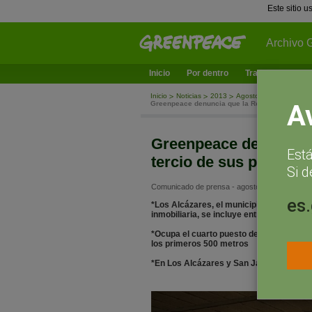
Este sitio 
Archivo 
Inicio
Por dentro
Trabajamos en
Inicio
Noticias
2013
Agosto
Greenpeace denuncia que la Región de Murcia t
A
Greenpeace denuncia q
Est
tercio de sus primero
Si d
Comunicado de prensa - agosto 8, 2013
es
*Los Alcázares, el municipio murciano q
inmobiliaria, se incluye entre los 25 pe
*Ocupa el cuarto puesto de las comunida
los primeros 500 metros
*En Los Alcázares y San Javier se ha de