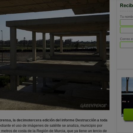
Recib
Tu nombr
Correo el
rensa, la decimotercera edición del informe Destrucción a toda
diante el uso de imágenes de satélite se analiza, municipio por
0 metros de costa de la Región de Murcia, que ya tiene un tercio de