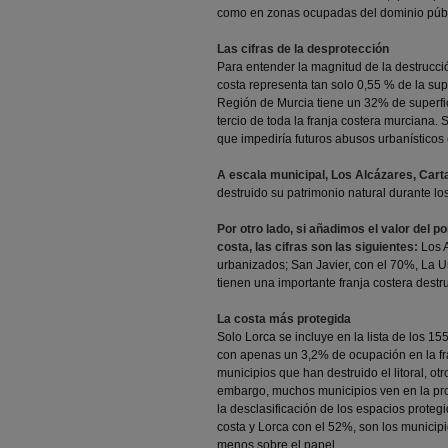
como en zonas ocupadas del dominio públic
Las cifras de la desprotección
Para entender la magnitud de la destrucci
costa representa tan solo 0,55 % de la sup
Región de Murcia tiene un 32% de superficie
tercio de toda la franja costera murciana. 
que impediría futuros abusos urbanísticos e
A escala municipal, Los Alcázares, Cart
destruido su patrimonio natural durante lo
Por otro lado, si añadimos el valor del 
costa, las cifras son las siguientes:
Los A
urbanizados; San Javier, con el 70%, La 
tienen una importante franja costera destr
La costa más protegida
Solo Lorca se incluye en la lista de los 1
con apenas un 3,2% de ocupación en la fra
municipios que han destruido el litoral, ot
embargo, muchos municipios ven en la pr
la desclasificación de los espacios proteg
costa y Lorca con el 52%, son los municip
menos sobre el papel.