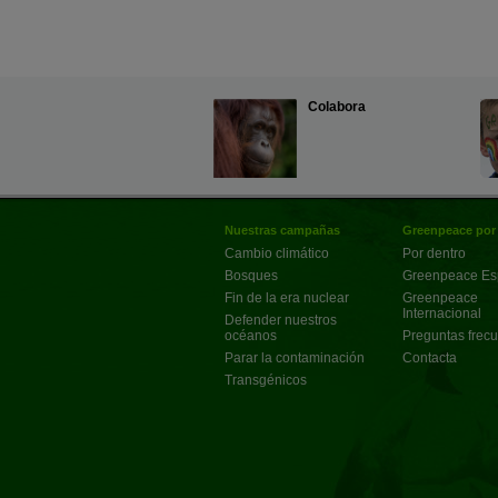
Colabora
Nuestras campañas
Greenpeace por
Cambio climático
Por dentro
Bosques
Greenpeace E
Fin de la era nuclear
Greenpeace
Internacional
Defender nuestros
océanos
Preguntas frec
Parar la contaminación
Contacta
Transgénicos