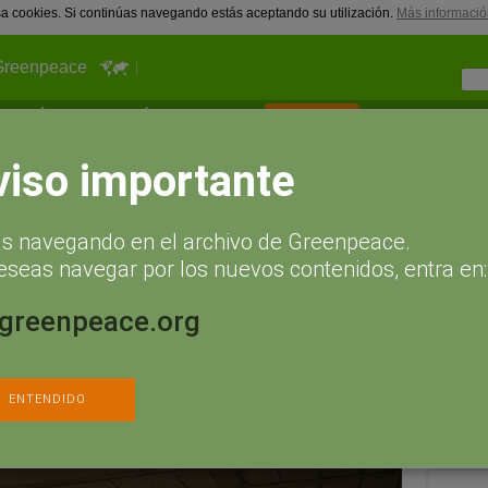
usa cookies. Si continúas navegando estás aceptando su utilización.
Más informació
Greenpeace
¿Qué puedes hacer tú?
Actualidad
Hazte socio
Info
iene un tercio de sus primeros 500 metros de costa destruidos
viso importante
ue la Región de Murcia tiene un
ás navegando en el archivo de Greenpeace.
s 500 metros de costa destruidos
eseas navegar por los nuevos contenidos, entra en:
En las
españo
.greenpeace.org
ue más costa ha destruido durante los años de burbuja
ores de España
Munic
des autónomas con más costa destruida, el 32% de la franja de
Docume
ENTENDIDO
Una se
struido más del 70% de la franja de los primeros 500 metros
destru