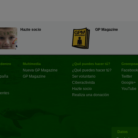
Hazte socio
GP Magazine
 dentro
Multimedia
¿Qué puedes hacer tú?
Greenpeac
Nueva GP Magazine
¿Qué puedes hacer tú?
Facebook
spaña
GP Magazine
Ser voluntario
Twitter
Ciberactivista
Google+
Hazte socio
YouTube
uentes
Realiza una donación
Datos