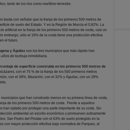
o, tanto de los ríos como marítimo-terrestre.
ón basta con señalar que la franja de los primeros 500 metros de
erficie de suelo del Estado. Y en la Región de Murcia el 0,82%. La
 artificial en la franja de los primeros 500 metros de costa, casi un
Sin embargo, sólo el 16% de la costa tiene una protección efectiva
n el futuro.
agena y Águilas
son los tres municipios que más rápido han
s años de burbuja inmobiliaria.
porcentaje de superficie construida en los primeros 500 metros de
lcázares, con el 75 % de la franja de los 500 primeros metros
Unión, con el 38%, Mazarrón, con el 32% y Águilas, con un 28%
uida.
55 municipios que han construido menos en su primera línea de costa,
nja de los primeros 500 metros de costa. Frente a aquellos
ros han optado por proteger una parte importante de su costa. Sin
otección ambiental un escollo económico y promueven activamente
idos. San Pedro del Pinatar con el 63% de suelo protegido en la
ios con mayor protección efectiva bajo normativa de Parques, al