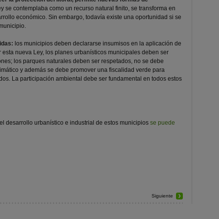
ley se contemplaba como un recurso natural finito, se transforma en
arrollo económico. Sin embargo, todavía existe una oportunidad si se
municipio.
idas:
los municipios deben declararse insumisos en la aplicación de
 esta nueva Ley, los planes urbanísticos municipales deben ser
ones; los parques naturales deben ser respetados, no se debe
limático y además se debe promover una fiscalidad verde para
dos. La participación ambiental debe ser fundamental en todos estos
l desarrollo urbanístico e industrial de estos municipios
se puede
Siguiente