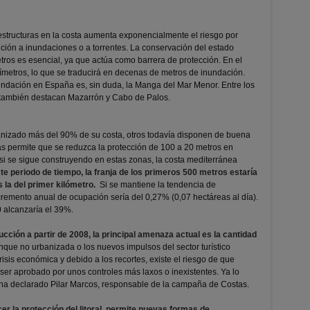
estructuras en la costa aumenta exponencialmente el riesgo por
ición a inundaciones o a torrentes. La conservación del estado
etros es esencial, ya que actúa como barrera de protección. En el
metros, lo que se traducirá en decenas de metros de inundación.
dación en España es, sin duda, la Manga del Mar Menor. Entre los
 también destacan Mazarrón y Cabo de Palos.
nizado más del 90% de su costa, otros todavía disponen de buena
as permite que se reduzca la protección de 100 a 20 metros en
 si se sigue construyendo en estas zonas, la costa mediterránea
te periodo de tiempo, la franja de los primeros 500 metros estaría
la del primer kilómetro.
Si se mantiene la tendencia de
cremento anual de ocupación sería del 0,27% (0,07 hectáreas al día).
0 alcanzaría el 39%.
cción a partir de 2008, la principal amenaza actual es la cantidad
que no urbanizada o los nuevos impulsos del sector turístico
risis económica y debido a los recortes, existe el riesgo de que
ser aprobado por unos controles más laxos o inexistentes. Ya lo
 ha declarado Pilar Marcos, responsable de la campaña de Costas.
er la protección del litoral, permite nuevas formas de