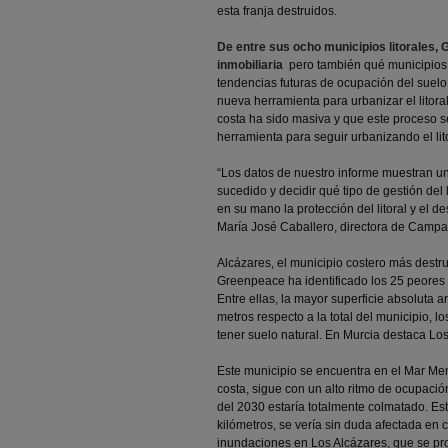
esta franja destruidos.
De entre sus ocho municipios litorales
inmobiliaria
pero también qué municipios 
tendencias futuras de ocupación del suelo
nueva herramienta para urbanizar el litor
costa ha sido masiva y que este proceso 
herramienta para seguir urbanizando el lito
“Los datos de nuestro informe muestran una
sucedido y decidir qué tipo de gestión del 
en su mano la protección del litoral y el 
María José Caballero, directora de Camp
Alcázares, el municipio costero más destr
Greenpeace ha identificado los 25 peores m
Entre ellas, la mayor superficie absoluta art
metros respecto a la total del municipio, 
tener suelo natural. En Murcia destaca Lo
Este municipio se encuentra en el Mar Me
costa, sigue con un alto ritmo de ocupación
del 2030 estaría totalmente colmatado. Est
kilómetros, se vería sin duda afectada en 
inundaciones en Los Alcázares, que se pr