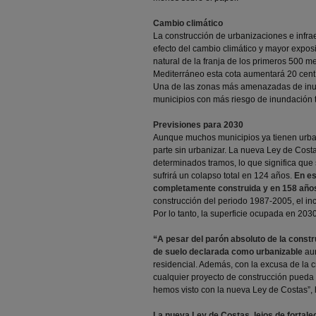
Cambio climático
La construcción de urbanizaciones e infra
efecto del cambio climático y mayor expos
natural de la franja de los primeros 500 m
Mediterráneo esta cota aumentará 20 centí
Una de las zonas más amenazadas de inun
municipios con más riesgo de inundación
Previsiones para 2030
Aunque muchos municipios ya tienen urba
parte sin urbanizar. La nueva Ley de Cost
determinados tramos, lo que significa que
sufrirá un colapso total en 124 años.
En es
completamente construida y en 158 años 
construcción del periodo 1987-2005, el in
Por lo tanto, la superficie ocupada en 203
“A pesar del parón absoluto de la constru
de suelo declarada como urbanizable
aun
residencial. Además, con la excusa de la c
cualquier proyecto de construcción pueda 
hemos visto con la nueva Ley de Costas”,
La nueva Ley de Costas, lejos de fortalec