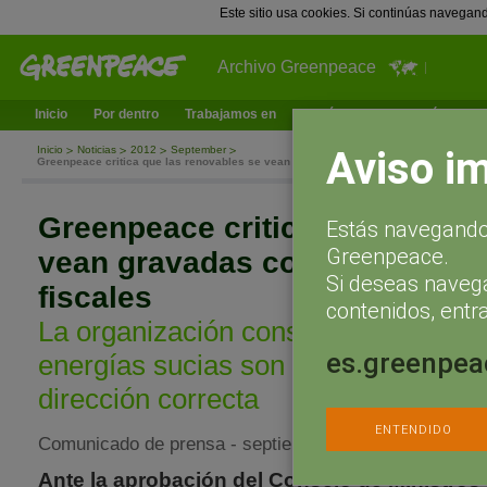
Este sitio usa cookies. Si continúas navegan
Archivo Greenpeace
Inicio
Por dentro
Trabajamos en
¿Qué puedes hacer tú?
Ac
Aviso i
Inicio
Noticias
2012
September
Greenpeace critica que las renovables se vean gravadas con las nuevas medidas f
Greenpeace critica que las re
Estás navegando 
Greenpeace.
vean gravadas con las nueva
Si deseas naveg
fiscales
contenidos, entra
La organización considera que los i
es.greenpea
energías sucias son un paso necesar
dirección correcta
ENTENDIDO
Comunicado de prensa - septiembre 15, 2012
Ante la aprobación del Consejo de Ministros