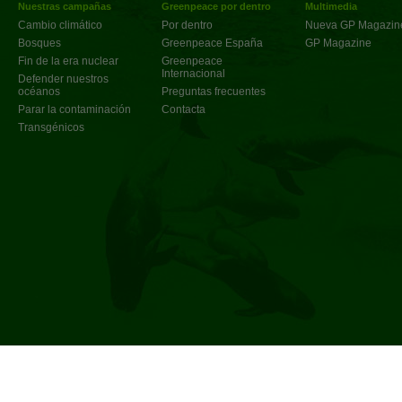
Nuestras campañas
Greenpeace por dentro
Multimedia
Cambio climático
Por dentro
Nueva GP Magazin
Bosques
Greenpeace España
GP Magazine
Fin de la era nuclear
Greenpeace
Internacional
Defender nuestros
océanos
Preguntas frecuentes
Parar la contaminación
Contacta
Transgénicos