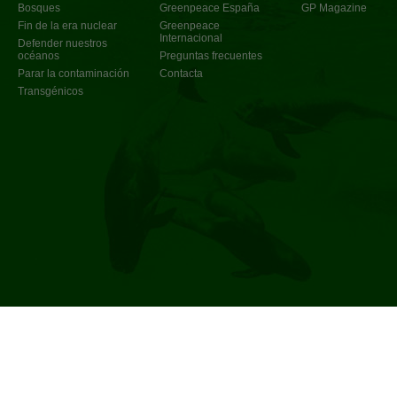
Bosques
Greenpeace España
GP Magazine
Fin de la era nuclear
Greenpeace
Internacional
Defender nuestros
océanos
Preguntas frecuentes
Parar la contaminación
Contacta
Transgénicos
Política de privacidad
©
2017