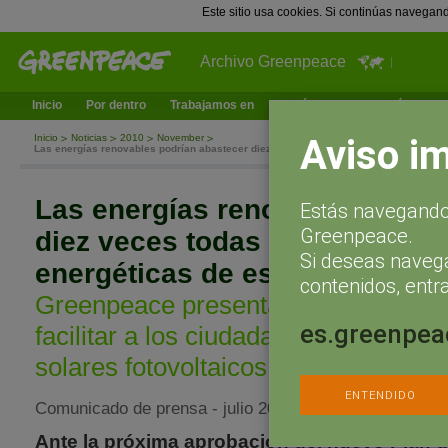
Este sitio usa cookies. Si continúas navegan
Archivo Greenpeace
Inicio
Por dentro
Trabajamos en
¿Qué puedes hacer tú?
Ac
Aviso i
Inicio
Noticias
2010
November
Las energías renovables podrían abastecer diez veces todas las necesidades ener
Las energías renovables podr
Estás navegando 
Greenpeace.
diez veces todas las necesida
Si deseas naveg
energéticas de españa
contenidos, entra
Greenpeace presenta también una G
es.greenpea
facilitar a los ciudadanos la instala
solares fotovoltaicos
ENTENDIDO
Comunicado de prensa - julio 20, 2005
Ante la próxima aprobación del nuevo Plan 