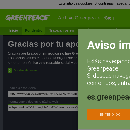
Este sitio usa cookies. Si continúas navegan
Archivo Greenpeace
Inicio
Por dentro
Trabajamos en
¿Qué puedes hacer tú?
Ac
Aviso i
Gracias por tu apoyo
Gracias por tu apoyo,
sin socios no hay Greenpeace.
Los socios somos el pilar de la organización, representamos su
Estás navegando 
soporte económico y su respaldo social y político.
Greenpeace.
Detalles del vídeo
Si deseas naveg
contenidos, entra
Enlace a este vídeo
es.greenpea
Inserta este vídeo en tu página web
ENTENDIDO