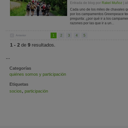
Entrada de blog por
Rakel Muñoz
| a
Cada uno de los miles de chavales q
por los campamentos Greenpeace ten
pregunta: ¿por qué ir a los campa
razones por las que ir a un...
1
2
3
4
5
Anterior
1 - 2
de
9
resultados.
...
Categorías
quiénes somos y participación
Etiquetas
,
socios
participación