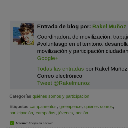
Entrada de blog por:
Rakel Muñoz
Coordinadora de movilización, traba
#voluntasgp en el territorio, desarrol
movilización y participación ciudadan
Google+
Todas las entradas
por Rakel Muñoz
Correo electrónico
Tweet @Rakelmunoz
Categorías
quiénes somos y participación
,
,
,
Etiquetas
campamentos
greenpeace
quienes somos
,
,
,
participación
campañas
jóvenes
acción
Anterior:
Abejas en declive:..