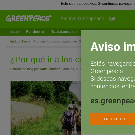
Este sitio usa cookies. Si continúas navegan
Archivo Greenpeace
Inicio
Por dentro
Trabajamos en
¿Qué puedes hacer tú?
Ac
Aviso i
Inicio
Blog
¿Por qué ir a los campamentos Greenpeace?
¿Por qué ir a los campamentos
Estás navegando 
Entrada de blog
por
Rakel Muñoz
- abril 23, 2013 a las 17:15
Greenpeace.
Si deseas naveg
contenidos, entra
es.greenpea
ENTENDIDO