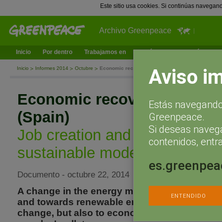
Este sitio usa cookies. Si continúas navegan
Archivo Greenpeace
Inicio
Por dentro
Trabajamos en
¿Qué puedes hacer tú?
Ac
Aviso i
Inicio
Informes 2014
Octubre
Economic recovery with renewables (Spain)
Economic recovery with re
Estás navegando 
(Spain)
Greenpeace.
Si deseas naveg
Job creation and household sa
contenidos, entra
sustainable model
es.greenpea
Documento - octubre 22, 2014
A change in the energy model that moves awa
ENTENDIDO
and towards renewable energies is key to tac
change, but also to economic progress, em