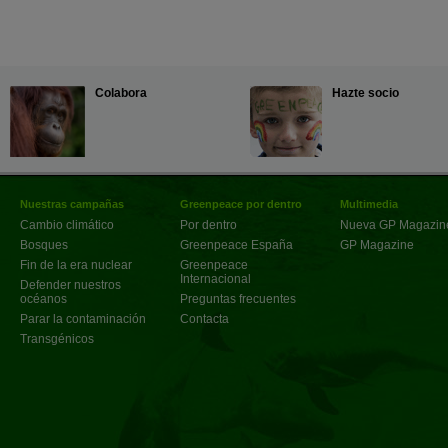
Colabora
Hazte socio
Nuestras campañas
Greenpeace por dentro
Multimedia
Cambio climático
Por dentro
Nueva GP Magazin
Bosques
Greenpeace España
GP Magazine
Fin de la era nuclear
Greenpeace
Internacional
Defender nuestros
océanos
Preguntas frecuentes
Parar la contaminación
Contacta
Transgénicos