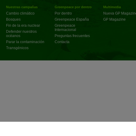
Nuestras campañas
Greenpeace por dentro
Multimedia
Cambio climático
Por dentro
Nueva GP Magazin
Bosques
Greenpeace España
GP Magazine
Fin de la era nuclear
Greenpeace
Internacional
Defender nuestros
océanos
Preguntas frecuentes
Parar la contaminación
Contacta
Transgénicos