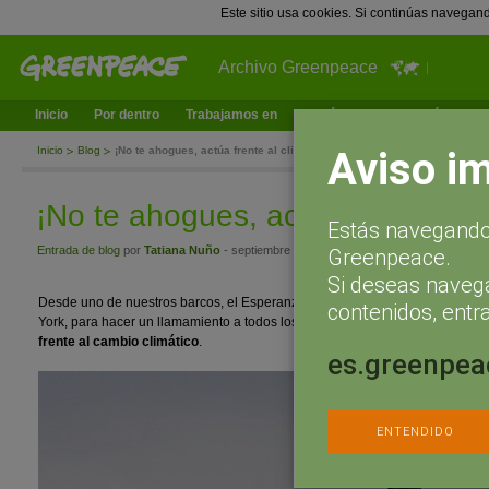
Este sitio usa cookies. Si continúas navegan
Archivo Greenpeace
Inicio
Por dentro
Trabajamos en
¿Qué puedes hacer tú?
Ac
Aviso i
Inicio
Blog
¡No te ahogues, actúa frente al clima!
¡No te ahogues, actúa frente al c
Estás navegando 
Entrada de blog
por
Tatiana Nuño
- septiembre 13, 2014 a las 12:00
Greenpeace.
Si deseas naveg
Desde uno de nuestros barcos, el Esperanza, hemos sumergido esta Estatua
contenidos, entra
York, para hacer un llamamiento a todos los ciudadanos y líderes mundiale
frente al cambio climático
.
es.greenpea
ENTENDIDO