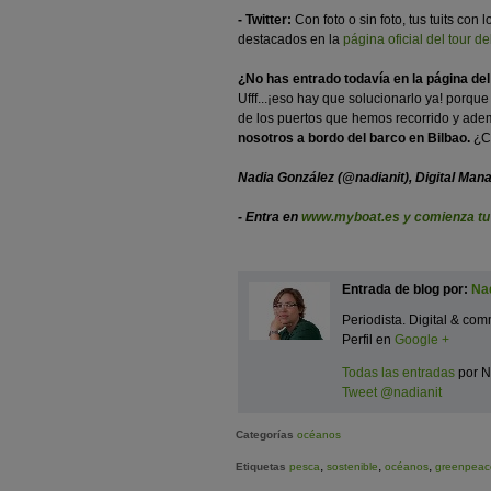
- Twitter:
Con foto o sin foto, tus tuits con 
destacados en la
página oficial del tour de
¿No has entrado todavía en la página del
Ufff...¡eso hay que solucionarlo ya! porqu
de los puertos que hemos recorrido y adem
nosotros a bordo del barco en Bilbao.
¿C
Nadia González (@nadianit), Digital Man
- Entra en
www.myboat.es y comienza tu 
Entrada de blog por:
Na
Periodista. Digital & 
Perfil en
Google +
Todas las entradas
por N
Tweet @nadianit
Categorías
océanos
,
,
,
Etiquetas
pesca
sostenible
océanos
greenpeac