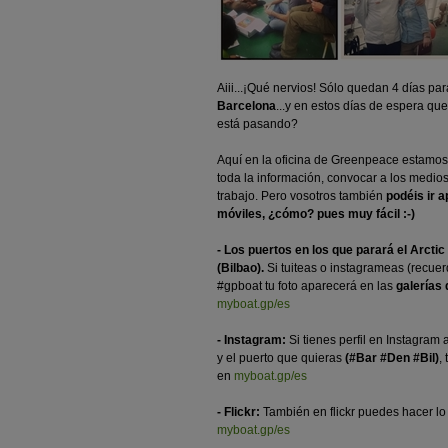
Aiii...¡Qué nervios! Sólo quedan 4 días pa
Barcelona
...y en estos días de espera 
está pasando?
Aquí en la oficina de Greenpeace estamos h
toda la información, convocar a los medios,
trabajo. Pero vosotros también
podéis ir a
móviles, ¿cómo? pues muy fácil :-)
- Los puertos en los que parará el Arcti
(Bilbao).
Si tuiteas o instagrameas (recuer
#gpboat tu foto aparecerá en las
galerías 
myboat.gp/es
- Instagram:
Si tienes perfil en Instagra
y el puerto que quieras
(#Bar #Den #Bil)
,
en
myboat.gp/es
- Flickr:
También en flickr puedes hacer lo
myboat.gp/es