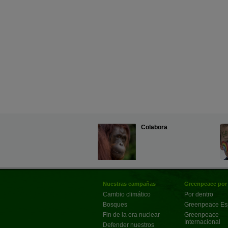
Colabora
Nuestras campañas
Greenpeace por
Cambio climático
Por dentro
Bosques
Greenpeace E
Fin de la era nuclear
Greenpeace
Internacional
Defender nuestros