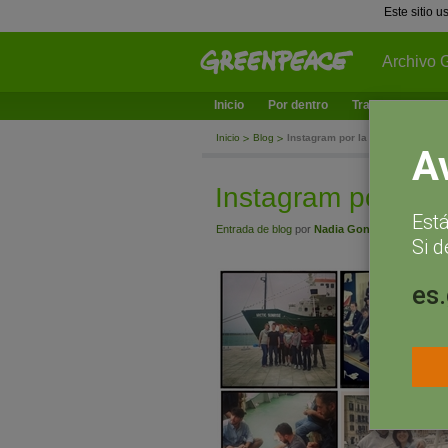
Este sitio 
Archivo 
Inicio
Por dentro
Trabajamos en
Inicio
Blog
Instagram por la #pescaSOSteni
A
Instagram por la 
Est
Entrada de blog
por
Nadia González
- abril 29
Si d
es