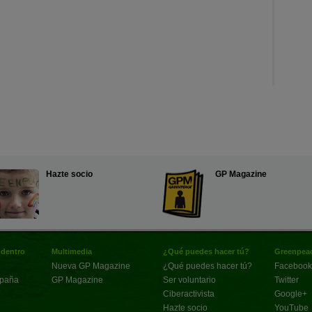
Hazte socio
GP Magazine
 dentro
Multimedia
¿Qué puedes hacer tú?
Greenpeac
Nueva GP Magazine
¿Qué puedes hacer tú?
Facebook
spaña
GP Magazine
Ser voluntario
Twitter
Ciberactivista
Google+
Hazte socio
YouTube