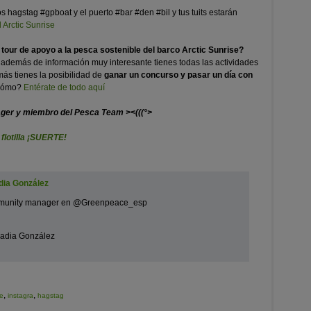
los hagstag #gpboat y el puerto #bar #den #bil y tus tuits estarán
l Arctic Sunrise
 tour de apoyo a la pesca sostenible del barco Arctic Sunrise?
e además de información muy interesante tienes todas las actividades
ás tienes la posibilidad de
ganar un concurso y pasar un día con
ómo?
Entérate de todo aquí
ager y miembro del Pesca Team ><(((°>
flotilla ¡SUERTE!
dia González
community manager en @Greenpeace_esp
adia González
,
,
e
instagra
hagstag