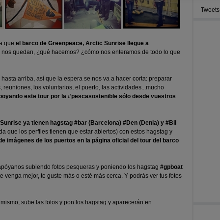
Tweets
ra que
el barco de Greenpeace, Arctic Sunrise llegue a
que nos quedan, ¿qué hacemos? ¿cómo nos enteramos de todo lo que
asta arriba, así que la espera se nos va a hacer corta: preparar
 reuniones, los voluntarios, el puerto, las actividades...mucho
poyando este tour por la #pescasostenible sólo desde vuestros
c Sunrise ya tienen hagstag #bar (Barcelona) #Den (Denia) y #Bil
da que los perfiles tienen que estar abiertos) con estos hagstag y
de imágenes de los puertos en la página oficial del tour del barco
m apóyanos subiendo fotos pesqueras y poniendo los hagstag
#gpboat
 te venga mejor, te guste más o esté más cerca. Y podrás ver tus fotos
 mismo, sube las fotos y pon los hagstag y aparecerán en