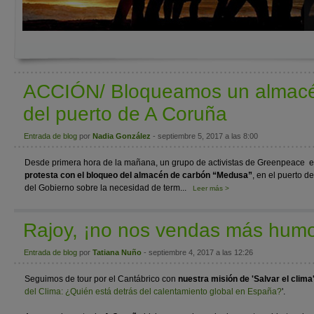
ACCIÓN/ Bloqueamos un almacé
del puerto de A Coruña
Entrada de blog
por
Nadia González
- septiembre 5, 2017 a las 8:00
Desde primera hora de la mañana, un grupo de activistas de Greenpeace e
protesta con el bloqueo del almacén de carbón “Medusa”
, en el puerto d
del Gobierno sobre la necesidad de term...
Leer más >
Rajoy, ¡no nos vendas más humo
Entrada de blog
por
Tatiana Nuño
- septiembre 4, 2017 a las 12:26
Seguimos de tour por el Cantábrico con
nuestra misión
de 'Salvar el clima
del Clima: ¿Quién está detrás del calentamiento global en España?
'.