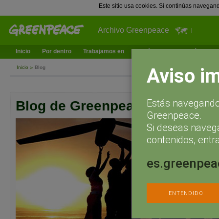
Este sitio usa cookies. Si continúas navegan
Archivo Greenpeace
Inicio
Por dentro
Trabajamos en
¿Qué puedes hacer tú?
Ac
Aviso i
Inicio
Blog
Estás navegando 
Blog de Greenpeace España
Greenpeace.
Si deseas naveg
contenidos, entra
es.greenpea
ENTENDIDO