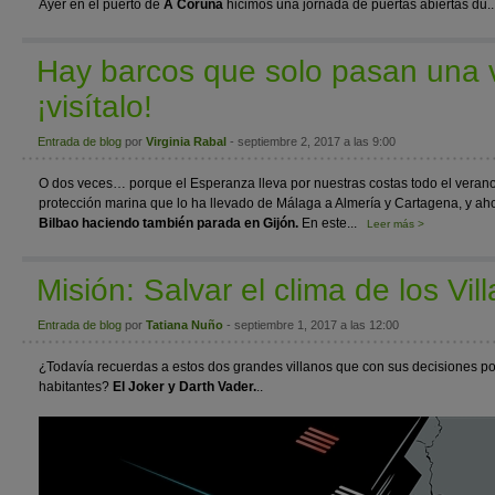
Ayer en el puerto de
A Coruña
hicimos una jornada de puertas abiertas du..
Hay barcos que solo pasan una ve
¡visítalo!
Entrada de blog
por
Virginia Rabal
- septiembre 2, 2017 a las 9:00
O dos veces… porque el Esperanza lleva por nuestras costas todo el veran
protección marina que lo ha llevado de Málaga a Almería y Cartagena, y aho
Bilbao haciendo también parada en Gijón.
En este...
Leer más >
Misión: Salvar el clima de los Vil
Entrada de blog
por
Tatiana Nuño
- septiembre 1, 2017 a las 12:00
¿Todavía recuerdas a estos dos grandes villanos que con sus decisiones po
habitantes?
El Joker y Darth Vader.
..