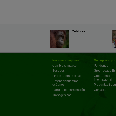
Colabora
Nuestras campañas
Greenpeace por
Cambio climático
Por dentro
Bosques
Greenpeace E
Fin de la era nuclear
Greenpeace
Internacional
Defender nuestros
océanos
Preguntas frec
Parar la contaminación
Contacta
Transgénicos