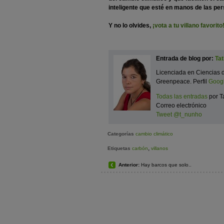
inteligente que esté en manos de las pe
Y no lo olvides,
¡vota a tu villano favorito
Entrada de blog por:
Ta
Licenciada en Ciencias 
Greenpeace. Perfil
Goog
Todas las entradas
por T
Correo electrónico
Tweet @t_nunho
Categorías
cambio climático
,
Etiquetas
carbón
villanos
Anterior:
Hay barcos que solo..