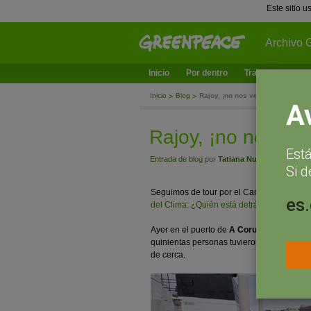
Este sitio 
Archivo 
Inicio
Por dentro
Trabajamos en
Inicio
Blog
Rajoy, ¡no nos vendas más humo 
A
Rajoy, ¡no nos ve
Est
Entrada de blog
por
Tatiana Nuño
- septiembre
Si d
Seguimos de tour por el Cantábrico con
n
es
del Clima: ¿Quién está detrás del calent
Ayer en el puerto de
A Coruña
hicimos una
quinientas personas tuvieron la oportunid
de cerca.