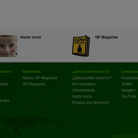
Hazte socio
GP Magazine
 dentro
Multimedia
¿Qué puedes hacer tú?
Greenpeac
Nueva GP Magazine
¿Qué puedes hacer tú?
Facebook
spaña
GP Magazine
Ser voluntario
Twitter
Ciberactivista
Google+
Hazte socio
YouTube
uentes
Realiza una donación