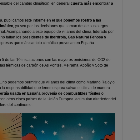
ponsable del cambio climático), en general
cuesta más encontrar a
a, publicamos este informe en el que
ponemos rostro a las
limático
, ya sea por las decisiones que toman desde sus cargos
rial. Acompañando a este equipo de villanos del clima, liderado por
no faltan
los presidentes de Iberdrola, Gas Natural Fenosa y
empresas que más cambio climático provocan en España
on 5 de las 10 instalaciones con las mayores emisiones de CO2 de
 las térmicas de carbón de As Pontes, Meirama, Aboño y Soto de
a
, no podemos permitir que villanos del clima como Mariano Rajoy o
n la responsabilidad que tenemos para salvar el clima de manera
nergía usada en España provenía de combustibles fósiles o
con otros cinco países de la Unión Europea, acumulan alrededor del
ero del continente.