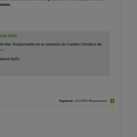
rsonas
.
!
tiana Nuño
del Mar. Responsable de la campaña de Cambio Climático de
le +
atiana Nuño
Siguiente:
ACCIÓN/ Bloqueamos..