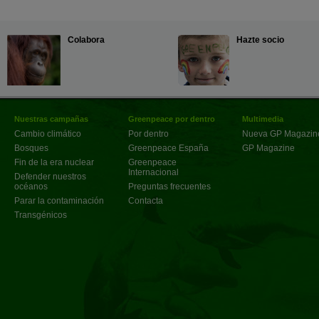
Colabora
Hazte socio
Nuestras campañas
Greenpeace por dentro
Multimedia
Cambio climático
Por dentro
Nueva GP Magazin
Bosques
Greenpeace España
GP Magazine
Fin de la era nuclear
Greenpeace
Internacional
Defender nuestros
océanos
Preguntas frecuentes
Parar la contaminación
Contacta
Transgénicos