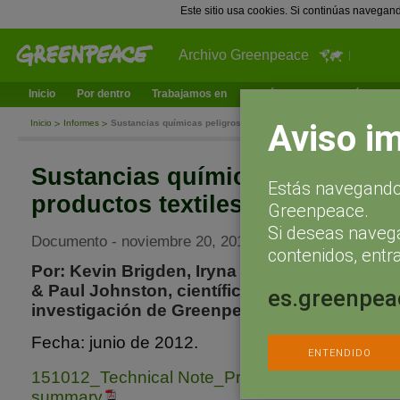
Este sitio usa cookies. Si continúas navegan
Archivo Greenpeace
Inicio
Por dentro
Trabajamos en
¿Qué puedes hacer tú?
Ac
Aviso i
Inicio
Informes
Sustancias químicas peligrosas en los productos textiles
Sustancias químicas peligrosas
Estás navegando 
productos textiles
Greenpeace.
Si deseas naveg
Documento - noviembre 20, 2012
contenidos, entra
Por: Kevin Brigden, Iryna Labunska, Emily Ho
& Paul Johnston, científicos y científicas de 
es.greenpea
investigación de Greenpeace en la Universid
Fecha: junio de 2012.
ENTENDIDO
151012_Technical Note_Product Testing Report
summary