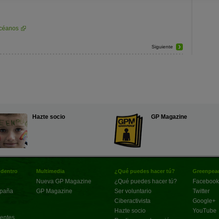
céanos
Siguiente
Hazte socio
GP Magazine
 dentro
Multimedia
¿Qué puedes hacer tú?
Greenpeac
Nueva GP Magazine
¿Qué puedes hacer tú?
Facebook
spaña
GP Magazine
Ser voluntario
Twitter
Ciberactivista
Google+
Hazte socio
YouTube
uentes