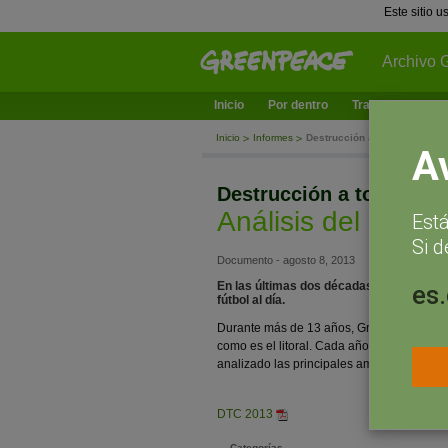
Este sitio 
Archivo 
Inicio
Por dentro
Trabajamos en
Inicio
Informes
Destrucción a toda costa 20
A
Destrucción a toda cost
Análisis del litora
Est
Si d
Documento - agosto 8, 2013
En las últimas dos décadas, la costa es
es
fútbol al día.
Durante más de 13 años, Greenpeace ha de
como es el litoral. Cada año, con la elabo
analizado las principales amenazas del lito
DTC 2013
Categorías