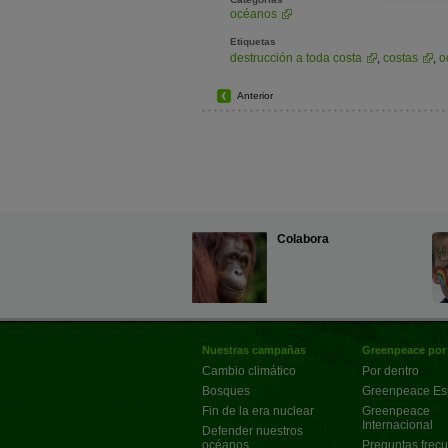
océanos
Etiquetas
destrucción a toda costa
,
costas
,
o
Anterior
Colabora
Nuestras campañas
Greenpeace por
Cambio climático
Por dentro
Bosques
Greenpeace E
Fin de la era nuclear
Greenpeace
Internacional
Defender nuestros
océanos
Preguntas frec