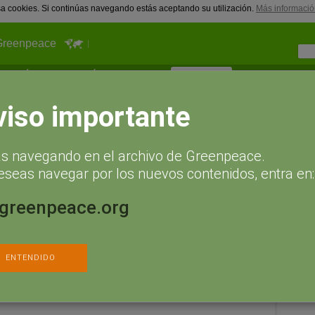
usa cookies. Si continúas navegando estás aceptando su utilización.
Más informació
Greenpeace
¿Qué puedes hacer tú?
Actualidad
Hazte socio
13
viso importante
a 2013
l a escala municipal
ás navegando en el archivo de Greenpeace.
eseas navegar por los nuevos contenidos, entra en:
pañola ha perdido una superficie equivalente a ocho campos de
.greenpeace.org
nunciado la destrucción de un recurso tan preciado e importante
ración de su informe Destrucción a Toda Costa, la organización ha
ral.
ENTENDIDO