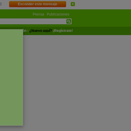
n
Esconder este mensaje
Prensa
Publicaciones
Iniciar sesión
¿Nuevo aquí?
¡Regístrate!