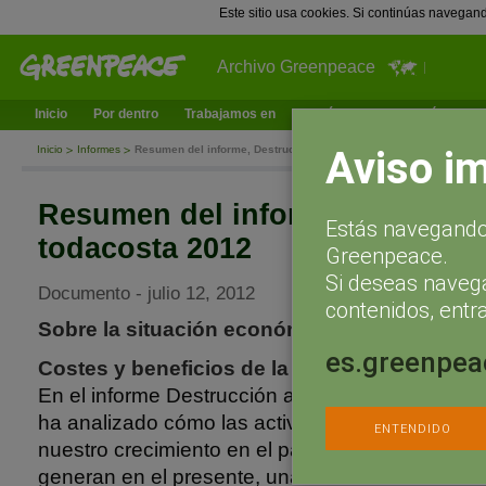
Este sitio usa cookies. Si continúas navegan
Archivo Greenpeace
Inicio
Por dentro
Trabajamos en
¿Qué puedes hacer tú?
Ac
Aviso i
Inicio
Informes
Resumen del informe, Destrucción a todacosta 2012
Resumen del informe, Destrucc
Estás navegando 
todacosta 2012
Greenpeace.
Si deseas naveg
Documento - julio 12, 2012
contenidos, entra
Sobre la situación económica y ambiental del 
es.greenpea
Costes y beneficios de la costa.
En el informe Destrucción a Toda Costa 2012,
ha analizado cómo las actividades económicas q
ENTENDIDO
nuestro crecimiento en el pasado son las mism
generan en el presente, una crisis de los ecosis