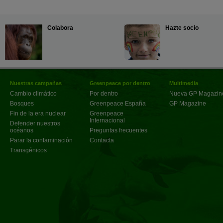
Colabora
Hazte socio
Nuestras campañas
Greenpeace por dentro
Multimedia
Cambio climático
Por dentro
Nueva GP Magazin
Bosques
Greenpeace España
GP Magazine
Fin de la era nuclear
Greenpeace
Internacional
Defender nuestros
océanos
Preguntas frecuentes
Parar la contaminación
Contacta
Transgénicos