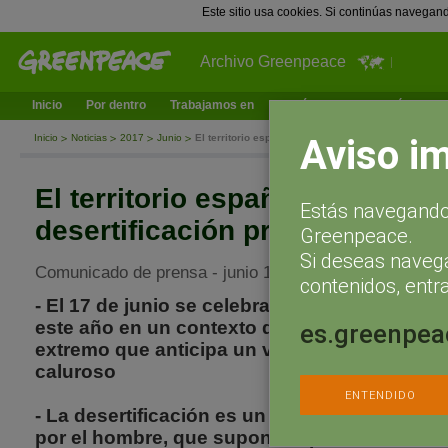
Este sitio usa cookies. Si continúas navegan
Archivo Greenpeace
Inicio
Por dentro
Trabajamos en
¿Qué puedes hacer tú?
Ac
Aviso i
Inicio
Noticias
2017
Junio
El territorio español afronta un proceso de deserti
El territorio español afronta u
Estás navegando 
desertificación preocupante
Greenpeace.
Si deseas naveg
Comunicado de prensa - junio 16, 2017
contenidos, entra
- El 17 de junio se celebra el Día Mundial cont
este año en un contexto de ola de calor, fe
es.greenpea
extremo que anticipa un verano excepcional
caluroso
ENTENDIDO
- La desertificación es un proceso de degrad
por el hombre, que supone la pérdida del suelo