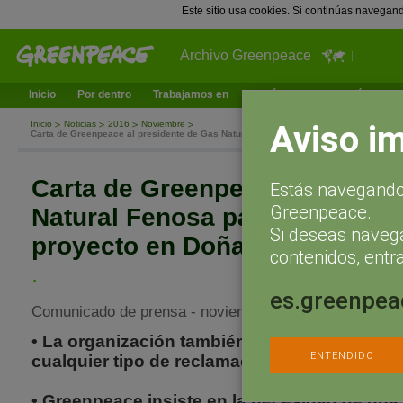
Este sitio usa cookies. Si continúas navegan
Archivo Greenpeace
Inicio
Por dentro
Trabajamos en
¿Qué puedes hacer tú?
Ac
Aviso i
Inicio
Noticias
2016
Noviembre
Carta de Greenpeace al presidente de Gas Natural Fenosa para que abandone su p
Carta de Greenpeace al presi
Estás navegando 
Greenpeace.
Natural Fenosa para que aban
Si deseas naveg
proyecto en Doñana
contenidos, entra
.
es.greenpea
Comunicado de prensa - noviembre 3, 2016
• La organización también pide a la compañí
ENTENDIDO
cualquier tipo de reclamación de responsabil
• Greenpeace insiste en la necesidad de una 