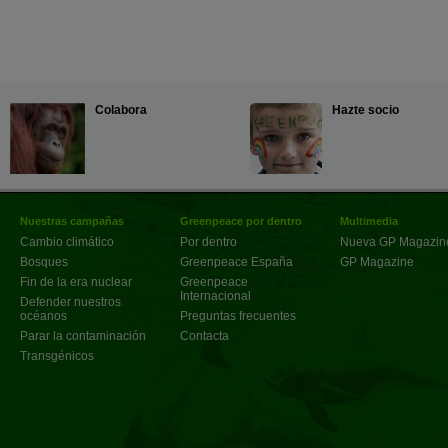
Colabora
Hazte socio
Nuestras campañas
Greenpeace por dentro
Multimedia
Cambio climático
Por dentro
Nueva GP Magazin
Bosques
Greenpeace España
GP Magazine
Fin de la era nuclear
Greenpeace
Internacional
Defender nuestros
océanos
Preguntas frecuentes
Parar la contaminación
Contacta
Transgénicos