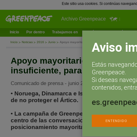
Este sitio usa cookies. Si continúas navegan
Archivo Greenpeace
Inicio
Por dentro
Trabajamos en
¿Qué puedes hacer tú?
Ac
Aviso i
Inicio
Noticias
2016
Junio
Apoyo mayoritario en OSPAR, pero insuficiente, para
Apoyo mayoritario en OSPAR,
Estás navegando 
insuficiente, para proteger el Á
Greenpeace.
Si deseas naveg
Comunicado de prensa - junio 24, 2016
contenidos, entra
• Noruega, Dinamarca e Islandia se quedan s
de no proteger el Ártico.
es.greenpea
• La campaña de Greenpeace pone la protecci
centro de las conversaciones de OSPAR y c
ENTENDIDO
posicionamiento mayoritario y contundente e