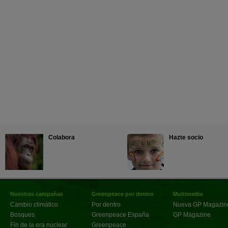
Colabora
Hazte socio
Nuestras campañas
Greenpeace por dentro
Multimedia
Cambio climático
Por dentro
Nueva GP Magazin
Bosques
Greenpeace España
GP Magazine
Fin de la era nuclear
Greenpeace