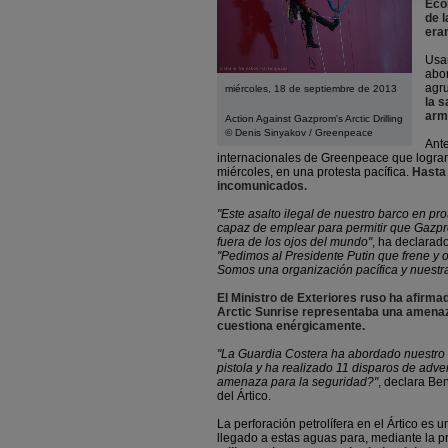
Econ
de 
era
Usan
abor
agr
miércoles, 18 de septiembre de 2013
la 
arm
Action Against Gazprom's Arctic Drilling
© Denis Sinyakov / Greenpeace
Ante
internacionales de Greenpeace que lograr
miércoles, en una protesta pacífica.
Hasta 
incomunicados.
"Este asalto ilegal de nuestro barco en pr
capaz de emplear para permitir que Gazprom
fuera de los ojos del mundo"
, ha declarad
"Pedimos al Presidente Putin que frene y 
Somos una organización pacífica y nuestra
El Ministro de Exteriores ruso ha afirmad
Arctic Sunrise representaba una amenaz
cuestiona enérgicamente.
"La Guardia Costera ha abordado nuestro 
pistola y ha realizado 11 disparos de adv
amenaza para la seguridad?"
, declara Be
del Ártico.
La perforación petrolífera en el Ártico e
llegado a estas aguas para, mediante la pr