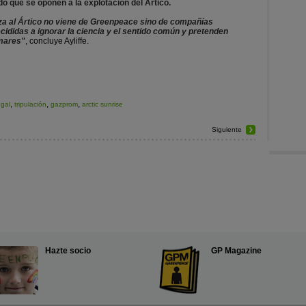
o que se oponen a la explotación del Ártico.
a al Ártico no viene de Greenpeace sino de compañías
ididas a ignorar la ciencia y el sentido común y pretenden
 mares"
, concluye Ayliffe.
,
,
,
egal
tripulación
gazprom
arctic sunrise
Siguiente
Hazte socio
GP Magazine