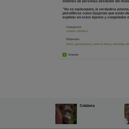
millones de personas alrededor del mund
"No se equivoquen, la verdadera amenaz
petrolíferas como Gazprom que están dec
explotar en estos lejanos y congelados
Categorías
cambio climático
Etiquetas
,
,
,
,
ártico
greenpeace
salva el ártico
abordaje
il
Anterior
Colabora