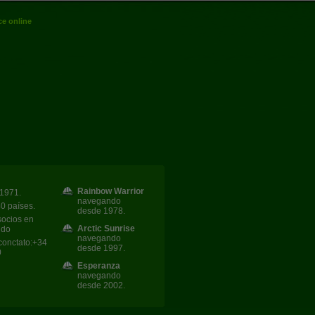
e online
Rainbow Warrior
1971.
navegando
40 países.
desde 1978.
socios en
Arctic Sunrise
ndo
navegando
conctato:+34
desde 1997.
0
Esperanza
navegando
desde 2002.