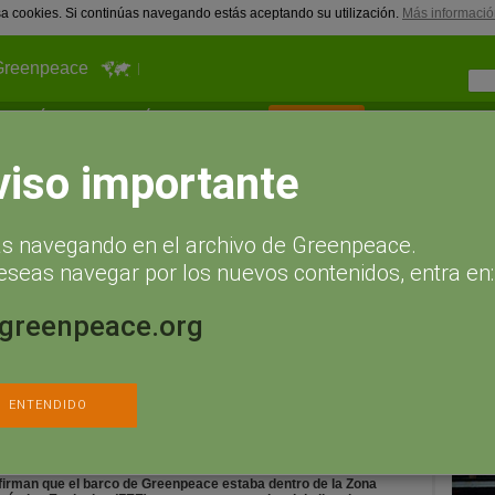
usa cookies. Si continúas navegando estás aceptando su utilización.
Más informació
Greenpeace
¿Qué puedes hacer tú?
Actualidad
Hazte socio
Recib
 de Greenpeace y arresta a toda la tripulación
viso importante
Tu nombr
sa aborda armada el barco de
ás navegando en el archivo de Greenpeace.
 toda la tripulación
eseas navegar por los nuevos contenidos, entra en:
en aguas internacionales, por lo que se
Correo el
.greenpeace.org
13. La Guardia Costera de Rusia ha abordado el barco de
 a los 25 activistas a bordo, tras una protesta contra la petrolera
olífera en el Ártico.
ENTENDIDO
l momento del abordaje, el Arctic Sunrise daba vueltas a la
aforma petrolífera Prirazlomnaya, fuera del límite de tres millas
icas de su perímetro y en aguas internacionales.
Las coordenadas
firman que el barco de Greenpeace estaba dentro de la Zona