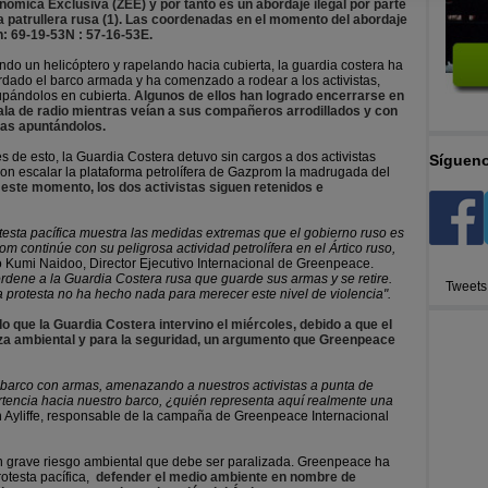
ómica Exclusiva (ZEE) y por tanto es un abordaje ilegal por parte
la patrullera rusa (1). Las coordenadas en el momento del abordaje
n: 69-19-53N : 57-16-53E.
do un helicóptero y rapelando hacia cubierta, la guardia costera ha
dado el barco armada y ha comenzado a rodear a los activistas,
upándolos en cubierta.
Algunos de ellos han logrado encerrarse en
sala de radio mientras veían a sus compañeros arrodillados y con
as apuntándolos.
s de esto, la Guardia Costera detuvo sin cargos a dos activistas
Sígueno
on escalar la plataforma petrolífera de Gazprom la madrugada del
este momento, los dos activistas siguen retenidos e
otesta pacífica muestra las medidas extremas que el gobierno ruso es
 continúe con su peligrosa actividad petrolífera en el Ártico ruso,
o Kumi Naidoo, Director Ejecutivo Internacional de Greenpeace.
ordene a la Guardia Costera rusa que guarde sus armas y se retire.
Tweets
 protesta no ha hecho nada para merecer este nivel de violencia".
o que la Guardia Costera intervino el miércoles, debido a que el
a ambiental y para la seguridad, un argumento que Greenpeace
barco con armas, amenazando a nuestros activistas a punta de
ertencia hacia nuestro barco, ¿quién representa aquí realmente una
n Ayliffe, responsable de la campaña de Greenpeace Internacional
s un grave riesgo ambiental que debe ser paralizada. Greenpeace ha
otesta pacífica,
defender el medio ambiente en nombre de