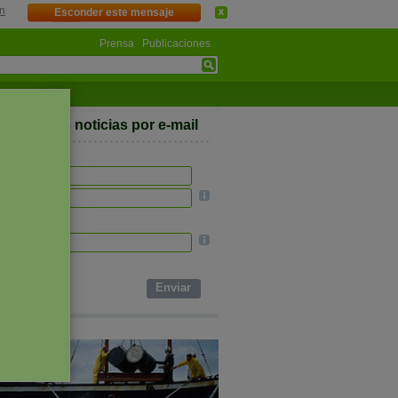
n
Esconder este mensaje
Prensa
Publicaciones
e nuestras noticias por e-mail
e completo *
ectrónico *