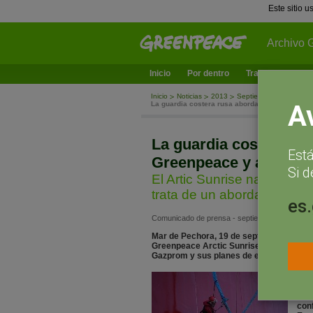
Este sitio 
Archivo 
Inicio
Por dentro
Trabajamos en
Inicio
Noticias
2013
Septiembre
La guardia costera rusa aborda armada el barco
A
La guardia costera ru
Est
Greenpeace y arresta a
Si d
El Artic Sunrise navegaba 
trata de un abordaje ilegal
es
Comunicado de prensa - septiembre 19, 2013
Mar de Pechora, 19 de septiembre de 20
Greenpeace Arctic Sunrise y ha arrestado
Gazprom y sus planes de explotación petr
En e
plat
náut
con