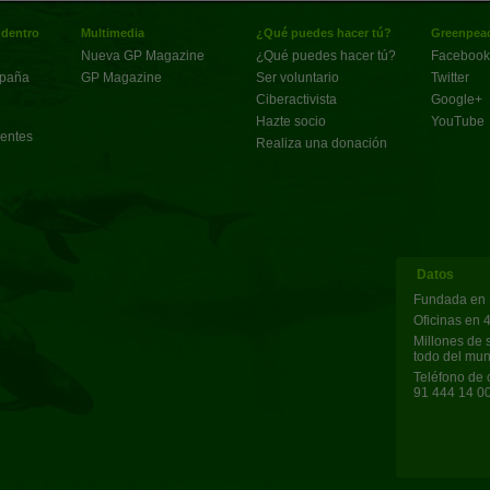
 dentro
Multimedia
¿Qué puedes hacer tú?
Greenpeac
Nueva GP Magazine
¿Qué puedes hacer tú?
Facebook
spaña
GP Magazine
Ser voluntario
Twitter
Ciberactivista
Google+
Hazte socio
YouTube
uentes
Realiza una donación
Datos
Fundada en 
Oficinas en 
Millones de 
todo del mu
Teléfono de 
91 444 14 0