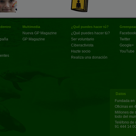
 dentro
Multimedia
¿Qué puedes hacer tú?
Greenpeac
Nueva GP Magazine
¿Qué puedes hacer tú?
Facebook
spaña
GP Magazine
Ser voluntario
Twitter
Ciberactivista
Google+
Hazte socio
YouTube
uentes
Realiza una donación
Datos
Fundada en 
Oficinas en 
Millones de 
todo del mu
Teléfono de 
91 444 14 0