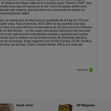
El sistema de mayor éxito es el conocido como “Feed-in Tariff”, que
lovatio-hora que se inyecta en la red. Unos 50 países (entre ellos
oducido este sistema, que permite a los consumidores operar un
conómicamente viable.
ario, se estima que se ahorraría un promedio de 0,6 kg de CO2 por
erador solar. Para el periodo 2025-2050 se ha asumido una tasa
í como una vida útil muy conservadora de 20 años para los módulos
ide en dos formas – en las cuatro principales divisiones del mercado
n a red, aplicaciones industriales remotas y aplicaciones rurales
l mundo que se definen en las proyecciones de demanda eléctrica
ional de la Energía. Estas regiones son OCDE Europa, OCDE Pacífico,
Asia, sur de Asia, China, Oriente Medio, África y el resto del
Siguiente
Hazte socio
GP Magazine