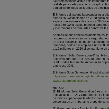
“Queremos hacer visible esta importante fa
realista para cada país con conceptos cl
equitativo de todas las fuentes de electric
El informe estima que la potencia instalad
menos 36 GW de finales de 2010 hasta ce
espera que aumente desde unos 28 GW en 
hasta 350 GW a escala mundial para 2020,
y 220 millones de toneladas dentro de la 
Además de sus beneficios ambientales, la 
las preocupaciones sobre la seguridad ener
un factor sustancial de desarrollo económi
personas, podría dar empleo a unos 600.00
a 1,6 millones en 2020 si se mantiene un 
El informe
“Solar Generation 6”
también de
objetivos europeos del 20% de energía reno
la UE podría fácilmente aumentar su obje
ambicioso 30%.
El informe Solar Generation 6 está dispon
http://www.greenpeace.org/international/en
www.epia.org/publications.
NOTAS:
(1)
El informe Solar Generation 6 es una in
Fotovoltaica (EPIA) y Greenpeace. El título
de definir el papel que la electricidad so
convertirá en un importante grupo de con
(2)
Greenpeace y la Asociación Europea de 