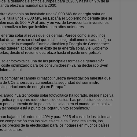
 de la demanda eléctrica europea para 2020, y hasta un 9% de la
anda eléctrica mundial para 2030.
tras Alemania ha instalado unos 8.000 MW de energía solar en
, e Italia unos 7.000 MW, en España el Gobierno no permite que se
alen más de 500 MW al año, y en vez de favorecer las inversiones
a penaliza a los que invirtieron en años anteriores.
 energía solar al revés que los demás. Parece como si aquí nos
ad de aprovechar el sol que recibimos gratuitamente cada día”, ha
onsable de la campaña Cambio climático y Energía de Greenpeace
as quieren acabar con el éxito de la energía solar, y el Gobierno
rlas, desde el reciente decretazo hasta el pacto energético”.
a solar fotovoltaica una de las principales formas de generación
un coste optimizado para los consumidores” (2), ha declarado Sven
Internacional.
ara combatir el cambio climático; nuestra investigación muestra que
a de CO2 ahorrada y aumentará la seguridad del suministro
as importaciones de energía en Europa.”
clarado: “La tecnología solar fotovoltaica ha logrado, desde hace ya
rgética y mayores reducciones de costes. Las predicciones de coste
a por el aumento de la potencia instalada en el mundo, que totaliza
tecnología está a punto de lograr un hito económico.”
a han bajado del orden del 40% y para 2015 el coste de los sistemas
 en comparación con los niveles actuales. Como resultado, los
n los precios de la electricidad para los hogares en muchos países
os cinco años.