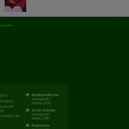
e online
Rainbow Warrior
1971.
navegando
40 países.
desde 1978.
socios en
Arctic Sunrise
ndo
navegando
conctato:+34
desde 1997.
0
Esperanza