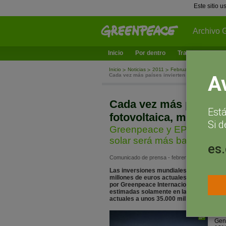
Este sitio 
Archivo 
Inicio
Por dentro
Trabajamos en
Inicio
Noticias
2011
February
Cada vez más países invierten en energía sola
A
Cada vez más países i
Est
fotovoltaica, mientra
Si d
Greenpeace y EPIA muestra
solar será más barata que 
es
Comunicado de prensa - febrero 2, 2011
Las inversiones mundiales en tecnología 
millones de euros actuales hasta unos 7
por Greenpeace Internacional y la Asocia
estimadas solamente en la Unión Europe
actuales a unos 35.000 millones de euro
El i
Gene