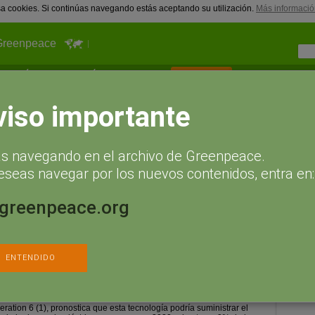
usa cookies. Si continúas navegando estás aceptando su utilización.
Más informació
Greenpeace
¿Qué puedes hacer tú?
Actualidad
Hazte socio
Sígueno
r fotovoltaica, mientras España la abandona
viso importante
nvierten en energía solar
ás navegando en el archivo de Greenpeace.
s España la abandona
eseas navegar por los nuevos contenidos, entra en:
n cómo en cinco años la electricidad
la que los hogares compran de la red
.greenpeace.org
solar fotovoltaica podrían duplicarse desde los 35-40.000
0.000 millones de euros en 2015, según un estudio publicado hoy
ción Europea de la Industria Fotovoltaica (EPIA). Las inversiones
ENTENDIDO
a podrían elevarse desde los 25-30.000 millones de euros
s en 2015.
nforme de prospectiva dedicado a la energía
solar fotovoltaica,
Solar
ration 6 (1), pronostica que esta tecnología podría suministrar el