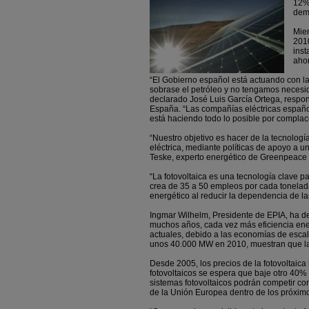
12%
dem
Mien
2010
inst
ahor
“El Gobierno español está actuando con la
sobrase el petróleo y no tengamos necesid
declarado José Luis García Ortega, resp
España. “Las compañías eléctricas español
está haciendo todo lo posible por complace
“Nuestro objetivo es hacer de la tecnologí
eléctrica, mediante políticas de apoyo a 
Teske, experto energético de Greenpeace 
“La fotovoltaica es una tecnología clave p
crea de 35 a 50 empleos por cada tonelad
energético al reducir la dependencia de l
Ingmar Wilhelm, Presidente de EPIA, ha de
muchos años, cada vez más eficiencia ene
actuales, debido a las economías de escal
unos 40.000 MW en 2010, muestran que la 
Desde 2005, los precios de la fotovoltaic
fotovoltaicos se espera que baje otro 40%
sistemas fotovoltaicos podrán competir co
de la Unión Europea dentro de los próxim