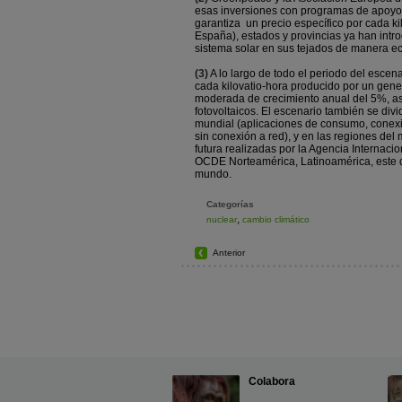
esas inversiones con programas de apoyo. 
garantiza un precio específico por cada ki
España), estados y provincias ya han intr
sistema solar en sus tejados de manera e
(3)
A lo largo de todo el periodo del escen
cada kilovatio-hora producido por un gen
moderada de crecimiento anual del 5%, as
fotovoltaicos. El escenario también se div
mundial (aplicaciones de consumo, conexió
sin conexión a red), y en las regiones de
futura realizadas por la Agencia Internac
OCDE Norteamérica, Latinoamérica, este de 
mundo.
Categorías
,
nuclear
cambio climático
Anterior
Colabora