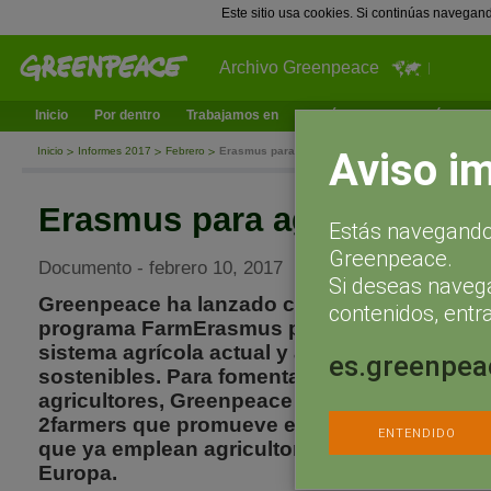
Este sitio usa cookies. Si continúas navegan
Archivo Greenpeace
Inicio
Por dentro
Trabajamos en
¿Qué puedes hacer tú?
Ac
Aviso i
Inicio
Informes 2017
Febrero
Erasmus para agricultores
Erasmus para agricultores
Estás navegando 
Greenpeace.
Documento - febrero 10, 2017
Si deseas naveg
Greenpeace ha lanzado con agricultores de 
contenidos, entra
programa FarmErasmus para cambiar nuestro
sistema agrícola actual y avanzar hacia prác
es.greenpea
sostenibles. Para fomentar el intercambio de
agricultores, Greenpeace ha creado la plataf
2farmers que promueve el uso de técnicas a
ENTENDIDO
que ya emplean agricultores ecológicos inn
Europa.