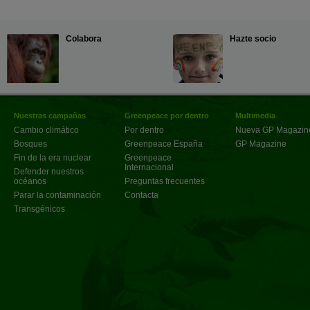
Colabora
Hazte socio
Nuestras campañas
Greenpeace por dentro
Multimedia
Cambio climático
Por dentro
Nueva GP Magazin
Bosques
Greenpeace España
GP Magazine
Fin de la era nuclear
Greenpeace
Internacional
Defender nuestros
océanos
Preguntas frecuentes
Parar la contaminación
Contacta
Transgénicos