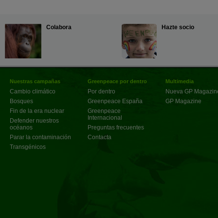
Colabora
Hazte socio
Nuestras campañas
Greenpeace por dentro
Multimedia
Cambio climático
Por dentro
Nueva GP Magazin
Bosques
Greenpeace España
GP Magazine
Fin de la era nuclear
Greenpeace
Internacional
Defender nuestros
océanos
Preguntas frecuentes
Parar la contaminación
Contacta
Transgénicos