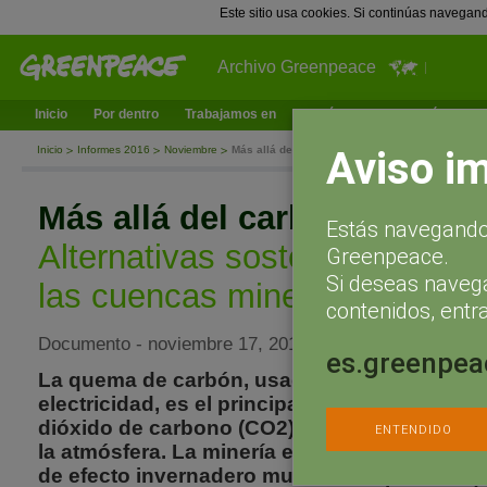
Este sitio usa cookies. Si continúas navegan
Archivo Greenpeace
Inicio
Por dentro
Trabajamos en
¿Qué puedes hacer tú?
Ac
Aviso i
Inicio
Informes 2016
Noviembre
Más allá del carbón
Más allá del carbón
Estás navegando 
Alternativas sostenibles para 
Greenpeace.
Si deseas naveg
las cuencas mineras
contenidos, entra
Documento - noviembre 17, 2016
es.greenpea
La quema de carbón, usado principalmente p
electricidad, es el principal responsable de 
dióxido de carbono (CO2) y de otras sustan
ENTENDIDO
la atmósfera. La minería es además una fuen
de efecto invernadero mucho más potente qu