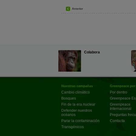
Anterior
Colabora
Nuestras campañas
Greenpeace por
Cambio climático
Por dentro
Bosques
Greenpeace E
Fin de la era nuclear
Greenpeace
Internacional
Defender nuestros
océanos
Preguntas frec
Parar la contaminación
Contacta
Transgénicos