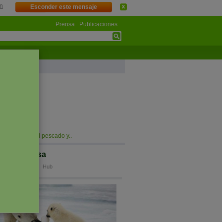
n
Esconder este mensaje
Prensa
Publicaciones
mes 2016
nero
ebrero
arzo
gosto
Plásticos en el pescado y..
ro de prensa
tro de prensa
Hub