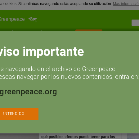
usa cookies. Si continúas navegando estás aceptando su utilización.
Más informació
Greenpeace
¿Qué puedes hacer tú?
Actualidad
Hazte socio
Infor
el pescado y el marisco
viso importante
E
pescado y el marisco
F
ás navegando en el archivo de Greenpeace.
M
eseas navegar por los nuevos contenidos, entra en:
A
aria. En tan solo unas décadas ha pasado a ser omnipresente en
us características y bajo precio. Podemos encontrarlo en envases
.greenpeace.org
 de cosméticos, en el textil de la ropa, en materiales de
y objetos.
Cent
Cen
Este informe recoge la literatura científica y
ENTENDIDO
los informes técnicos más recientes sobre
los microplásticos en el medio marino. En
concreto se centra en la investigación
relativa
al pescado y marisco y analiza
qué posibles efectos puede tener para los