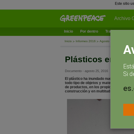
Este sitio 
Archivo 
Inicio
Por dentro
Trabajamos en
Inicio
Informes 2016
Agosto
Plásticos en 
A
Plásticos en el 
Est
Documento - agosto 25, 2016
Si d
El plástico ha inundado nuestra vida di
todo tipo de objetos y materiales por s
es
de productos, en los propios ingredientes
construcción y en multitud de utensilios 