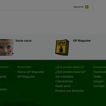
Siguiente
Hazte socio
GP Magazine
 dentro
Multimedia
¿Qué puedes hacer tú?
Greenpeac
Nueva GP Magazine
¿Qué puedes hacer tú?
Facebook
spaña
GP Magazine
Ser voluntario
Twitter
Ciberactivista
Google+
Hazte socio
YouTube
uentes
Realiza una donación