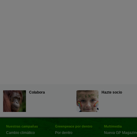
Colabora
Hazte socio
Nuestras campañas
Greenpeace por dentro
Multimedia
Cambio climático
Por dentro
Nueva GP Magazin