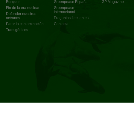
Bosques
Greenpeace España
GP Magazine
Fin de la era nuclear
Greenpeace
Internacional
Defender nuestros
océanos
Preguntas frecuentes
Parar la contaminación
Contacta
Transgénicos
Política de privacidad
©
2017