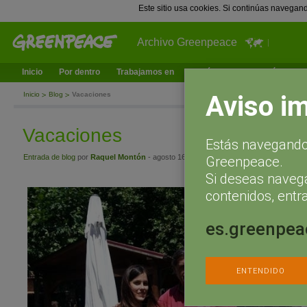
Este sitio usa cookies. Si continúas navegan
Archivo Greenpeace
Inicio
Por dentro
Trabajamos en
¿Qué puedes hacer tú?
Ac
Aviso i
Inicio
Blog
Vacaciones
Vacaciones
Estás navegando 
Entrada de blog
por
Raquel Montón
- agosto 16, 2013 a las 12:37
Greenpeace.
Si deseas naveg
contenidos, entra
es.greenpea
ENTENDIDO