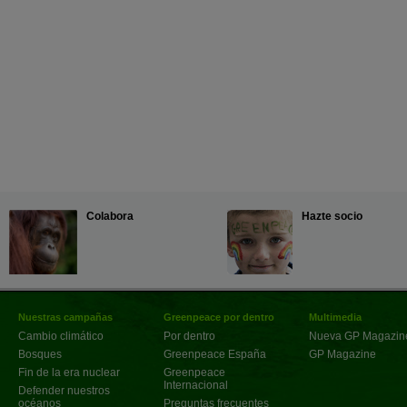
Colabora
Hazte socio
Nuestras campañas
Greenpeace por dentro
Multimedia
Cambio climático
Por dentro
Nueva GP Magazin
Bosques
Greenpeace España
GP Magazine
Fin de la era nuclear
Greenpeace
Internacional
Defender nuestros
océanos
Preguntas frecuentes