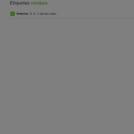
Etiquetas
residuos
Anterior:
3, 2, 1 tal vez esta..