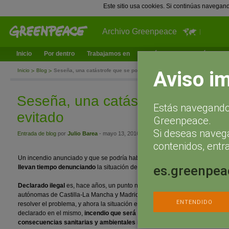
Este sitio usa cookies. Si continúas navegan
Archivo Greenpeace
Inicio
Por dentro
Trabajamos en
¿Qué puedes hacer tú?
Ac
Aviso i
Inicio
Blog
Seseña, una catástrofe que se podría haber evitado
Seseña, una catástrofe que se p
Estás navegando 
evitado
Greenpeace.
Si deseas naveg
Entrada de blog
por
Julio Barea
- mayo 13, 2016 a las 14:38
contenidos, entra
Un incendio anunciado y que se podría haber evitado. Los
colectivos ecolo
es.greenpea
llevan tiempo denunciando
la situación del macrovertedero de neumáticos
Declarado ilegal
es, hace años, un punto negro de contaminación y vertid
autónomas de Castilla-La Mancha y Madrid. Pero ninguna de las dos Admin
ENTENDIDO
resolver el problema, y ahora la situación es mucho peor. Un incendio de g
declarado en el mismo,
incendio que será muy complicado extinguir, y
sob
consecuencias sanitarias y ambientales
importantes.