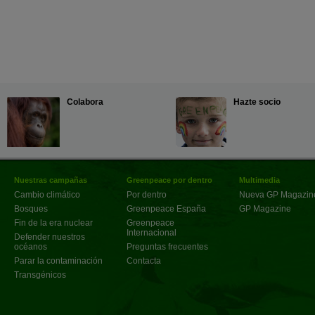
Colabora
Hazte socio
Nuestras campañas
Greenpeace por dentro
Multimedia
Cambio climático
Por dentro
Nueva GP Magazin
Bosques
Greenpeace España
GP Magazine
Fin de la era nuclear
Greenpeace
Internacional
Defender nuestros
océanos
Preguntas frecuentes
Parar la contaminación
Contacta
Transgénicos