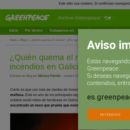
Este sitio usa cookies. Si continúas navegan
Archivo Greenpeace
Inicio
Por dentro
Trabajamos en
¿Qué puedes hacer tú?
Ac
Aviso i
Inicio
Blog
¿Quién quema el monte? ¿Por qué hay tantos incendios en Galicia?
¿Quién quema el monte? ¿Por q
Estás navegando 
incendios en Galicia?
Greenpeace.
Si deseas naveg
Entrada de blog
por
Mónica Parrilla
- octubre 31, 2017 a las 11:10
contenidos, entra
Cierto es que con más de cientos de incendios en un mismo día cuesta cre
es.greenpea
mafiosa.
Este es uno de los principales argumentos que siguen circulando t
octubre asoló miles de hectáreas en Galicia. La misma fiscalía de medioam
encontrado un nexo que pruebe que existe esa trama.
ENTENDIDO