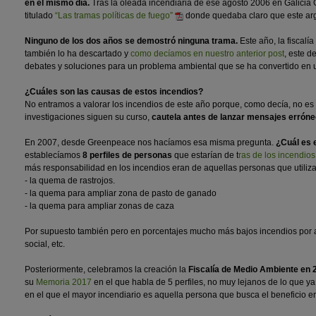
en el mismo día.
Tras la oleada incendiaria de ese agosto 2006 en Galicia
titulado
“Las tramas políticas de fuego”
donde quedaba claro que este arg
Ninguno de los dos años se demostró ninguna trama.
Este año, la fiscalí
también lo ha descartado y
como decíamos en nuestro anterior post
, este d
debates y soluciones para un problema ambiental que se ha convertido en 
¿Cuáles son las causas de estos incendios?
No entramos a valorar los incendios de este año porque, como decía, no es 
investigaciones siguen su curso,
cautela antes de lanzar mensajes erróne
En 2007, desde Greenpeace nos hacíamos esa misma pregunta.
¿Cuál es e
establecíamos
8 perfiles de personas
que estarían de t
ras de los incendios
más responsabilidad en los incendios eran de aquellas personas que utiliza
- la quema de rastrojos.
- la quema para ampliar zona de pasto de ganado
- la quema para ampliar zonas de caza
Por supuesto también pero en porcentajes mucho más bajos incendios por ac
social, etc.
Posteriormente, celebramos la creación la
Fiscalía de Medio Ambiente en 
su
Memoria 2017
en el que habla de 5 perfiles, no muy lejanos de lo que
en el que el mayor incendiario es aquella persona que busca el beneficio en