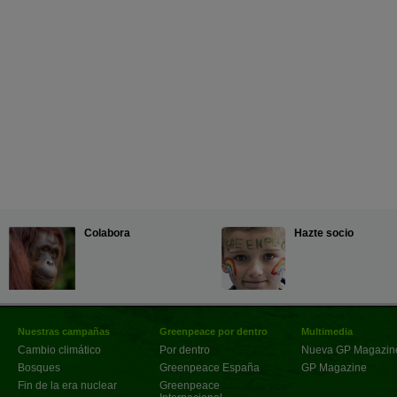
Colabora
Hazte socio
Nuestras campañas
Greenpeace por dentro
Multimedia
Cambio climático
Por dentro
Nueva GP Magazin
Bosques
Greenpeace España
GP Magazine
Fin de la era nuclear
Greenpeace