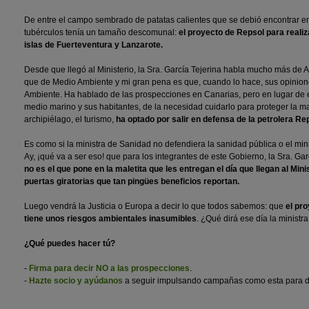
De entre el campo sembrado de patatas calientes que se debió encontrar e
tubérculos tenía un tamaño descomunal:
el proyecto de Repsol para realiz
islas de Fuerteventura y Lanzarote.
Desde que llegó al Ministerio, la Sra. García Tejerina habla mucho más de A
que de Medio Ambiente y mi gran pena es que, cuando lo hace, sus opinio
Ambiente. Ha hablado de las prospecciones en Canarias, pero en lugar de 
medio marino y sus habitantes, de la necesidad cuidarlo para proteger la ma
archipiélago, el turismo,
ha optado por salir en defensa de la petrolera Re
Es como si la ministra de Sanidad no defendiera la sanidad pública o el mini
Ay, ¡qué va a ser eso! que para los integrantes de este Gobierno, la Sra. Gar
no es el que pone en la maletita que les entregan el día que llegan al Min
puertas giratorias que tan pingües beneficios reportan.
Luego vendrá la Justicia o Europa a decir lo que todos sabemos: que
el pr
tiene unos riesgos ambientales inasumibles
. ¿Qué dirá ese día la ministr
¿Qué puedes hacer tú?
-
Firma para decir NO a las prospecciones
.
-
Hazte socio y ayúdanos
a seguir impulsando campañas como esta para de