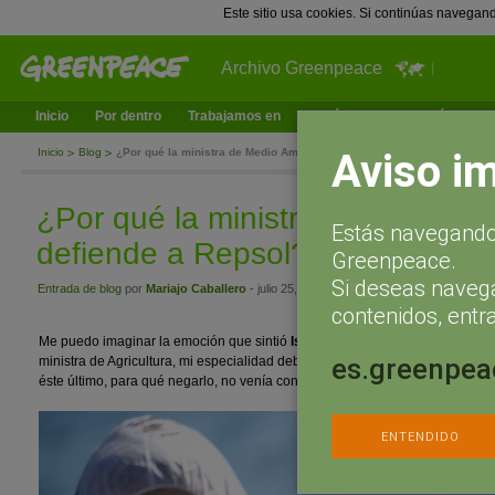
Este sitio usa cookies. Si continúas navegan
Archivo Greenpeace
Inicio
Por dentro
Trabajamos en
¿Qué puedes hacer tú?
Ac
Aviso i
Inicio
Blog
¿Por qué la ministra de Medio Ambiente defiende a Repsol?
¿Por qué la ministra de Medio A
Estás navegando 
defiende a Repsol?
Greenpeace.
Si deseas naveg
Entrada de blog
por
Mariajo Caballero
- julio 25, 2014 a las 10:49
contenidos, entra
Me puedo imaginar la emoción que sintió
Isabel García Tejerina
cuando le d
es.greenpea
ministra de Agricultura, mi especialidad debió decir; Alimentación, un tem
éste último, para qué negarlo, no venía con la mejor carta de recomendació
ENTENDIDO