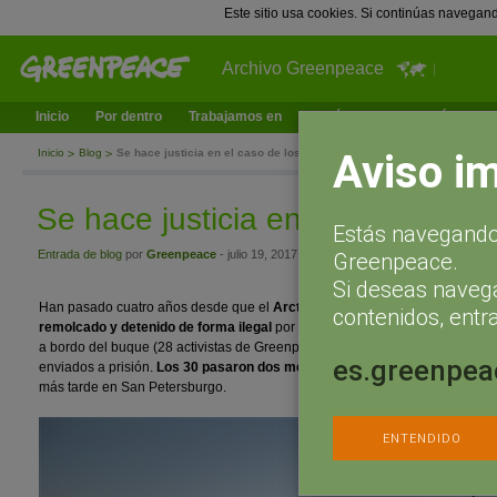
Este sitio usa cookies. Si continúas navegan
Archivo Greenpeace
Inicio
Por dentro
Trabajamos en
¿Qué puedes hacer tú?
Ac
Aviso i
Inicio
Blog
Se hace justicia en el caso de los Arctic 30
Se hace justicia en el caso de los
Estás navegando 
Entrada de blog
por
Greenpeace
- julio 19, 2017 a las 16:40
Greenpeace.
Si deseas naveg
Han pasado cuatro años desde que el
Arctic Sunrise
, uno de los tres bar
contenidos, entra
remolcado y detenido de forma ilegal
por las fuerzas de seguridad rusas.
a bordo del buque (28 activistas de Greenpeace y dos periodistas independ
es.greenpea
enviados a prisión.
Los 30 pasaron dos meses en cárceles rusas
, primer
más tarde en San Petersburgo.
ENTENDIDO