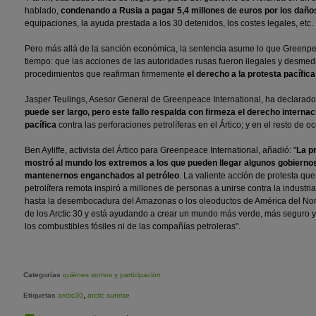
hablado,
condenando a Rusia a pagar 5,4 millones de euros por los dañ
equipaciones, la ayuda prestada a los 30 detenidos, los costes legales, etc.
Pero más allá de la sanción económica, la sentencia asume lo que Greenpe
tiempo: que las acciones de las autoridades rusas fueron ilegales y desmedi
procedimientos que reafirman firmemente
el derecho a la protesta pacífica
Jasper Teulings, Asesor General de Greenpeace International, ha declarado:
puede ser largo, pero este fallo respalda con firmeza el derecho internaci
pacífica
contra las perforaciones petrolíferas en el Ártico; y en el resto de
Ben Ayliffe, activista del Ártico para Greenpeace International, añadió: "
La pr
mostró al mundo los extremos a los que pueden llegar algunos gobierno
mantenernos enganchados al petróleo
. La valiente acción de protesta qu
petrolífera remota inspiró a millones de personas a unirse contra la industri
hasta la desembocadura del Amazonas o los oleoductos de América del Nort
de los Arctic 30 y está ayudando a crear un mundo más verde, más seguro
los combustibles fósiles ni de las compañías petroleras".
Categorías
quiénes somos y participación
,
Etiquetas
arctic30
arctic sunrise