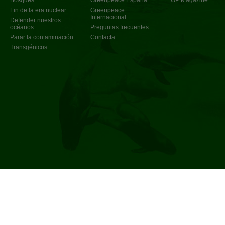
Bosques
Greenpeace España
GP Magazine
Fin de la era nuclear
Greenpeace
Internacional
Defender nuestros
océanos
Preguntas frecuentes
Parar la contaminación
Contacta
Transgénicos
Política de privacidad
©
2017