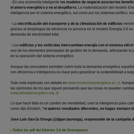
- En una economía inteligente l
os modelos de negocio asocian los benefic
el ahorro energético y no al despilfarro.
La materialización del modelo Ene
inteligencia por el sistema energético, así como por los sistemas político, ec
- La
electrificación del transporte y de la climatización de edificios
minimi
gracias al despliegue de eficiencia no provoca en el modelo Energía 3.0 un 
demanda de electricidad total.
- Los
edificios y los vehículos intercambian energía con el sistema eléctr
uno de los elementos principales de gestión de la demanda, articulando la p
en la operación del sistema energético.
Aunque las renovables permiten cubrir toda la demanda energética españo
con eficiencia e inteligencia es clave para garantizar la sostenibilidad a larg
Todo está explicado con detalle en
www.revolucionenergetica.es
. Aunque
las opiniones de los que siguen pensando que las cosas no pueden cambiar
www.debateenergetico.org
Lo que hace falta es un cambio de mentalidad, usar la inteligencia para ca
como dijo Einstein,
“si quieres resultados diferentes, no hagas siempre l
Jose Luis García Ortega (@jlgarciaortega)
, responsable de la campaña 
-
Todos los pdf del Informe 3.0 de Greenpeace