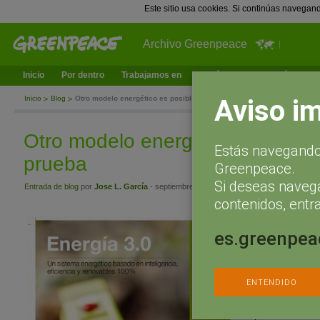
Este sitio usa cookies. Si continúas navegan
Archivo Greenpeace
Inicio
Por dentro
Trabajamos en
¿Qué puedes hacer tú?
Ac
Aviso i
Inicio
Blog
Otro modelo energético es posible: Aquí está la prueba
Otro modelo energético es posibl
Estás navegando 
prueba
Greenpeace.
Si deseas naveg
Entrada de blog
por
Jose L. García
- septiembre 20, 2011 a las 13:00
contenidos, entra
¿Es posible otro mode
es.greenpea
respuesta, en el
info
principal es que un 
eficiencia, en la int
técnicamente viable,
ENTENDIDO
punto de vista econó
ocupación del territor