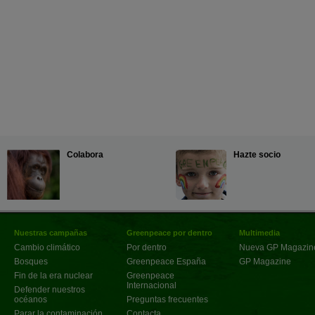
Colabora
Hazte socio
Nuestras campañas
Greenpeace por dentro
Multimedia
Cambio climático
Por dentro
Nueva GP Magazin
Bosques
Greenpeace España
GP Magazine
Fin de la era nuclear
Greenpeace
Internacional
Defender nuestros
océanos
Preguntas frecuentes
Parar la contaminación
Contacta