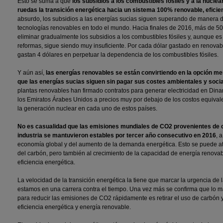
Esto se suma a que
los subsidios a los combustibles fósiles y a la nuclea
ruedas la transición energética hacia un sistema 100% renovable, eficien
absurdo, los subsidios a las energías sucias siguen superando de manera d
tecnologías renovables en todo el mundo. Hacia finales de 2016, más de 5
eliminar gradualmente los subsidios a los combustibles fósiles y, aunque e
reformas, sigue siendo muy insuficiente. Por cada dólar gastado en renovab
gastan 4 dólares en perpetuar la dependencia de los combustibles fósiles.
Y aún así,
las energías renovables se están convirtiendo en la opción me
que las energías sucias siguen sin pagar sus costes ambientales y socia
plantas renovables han firmado contratos para generar electricidad en Dinam
los Emiratos Árabes Unidos a precios muy por debajo de los costos equivale
la generación nuclear en cada uno de estos países.
No es casualidad que las emisiones mundiales de CO2 provenientes de c
industria se mantuvieron estables por tercer año consecutivo en 2016
, 
economía global y del aumento de la demanda energética. Esto se puede atri
del carbón, pero también al crecimiento de la capacidad de energía renovab
eficiencia energética.
La velocidad de la transición energética la tiene que marcar la urgencia de l
estamos en una carrera contra el tiempo. Una vez más se confirma que lo
para reducir las emisiones de CO2 rápidamente es retirar el uso de carbón y
eficiencia energética y energía renovable.