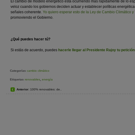
El cambio de modelo energético está ocurriendo más rápidamente de lo es
veloz cuando los gobiernos deciden actuar y establecer políticas energéticas
señales coherente.
Yo quiero esperar esto de la Ley de Cambio Climático y
promoviendo el Gobierno.
¿Qué puedes hacer tú?
Si estás de acuerdo, puedes
hacerle llegar al Presidente Rajoy tu petición
Categorías
cambio climático
,
Etiquetas
renovables
energía
Anterior:
100% renovables: de..