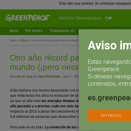
Este sitio usa cookies. Si continúas navegan
Archivo Greenpeace
Inicio
Por dentro
Trabajamos en
¿Qué puedes hacer tú?
Ac
Aviso i
Inicio
Blog
Otro año récord para las renovables en el mundo (¡pero necesitamos 
Otro año récord para las renovab
Estás navegando 
mundo (¡pero necesitamos más!)
Greenpeace.
Si deseas naveg
Entrada de blog
por
Sara Pizzinato
- junio 7, 2017 a las 13:48
contenidos, entra
Esta mañana nos hemos despertado con las
buenas noticias traidas por el 
es.greenpea
que mide todos los años la evolución de las renovables en el mundo. La in
ya que un año más
las energías limpias marcan un récord de nueva poten
año pasado) y a precios cada vez más bajos
que permiten que las invers
respecto al 2015 a pesar del crecimiento registrado en la instalación. Un es
ENTENDIDO
9,8 millones de personas que desarrollan su actividad laboral en este sector
Pero esto no es todo.
La evolución de las renovables está desmontando el