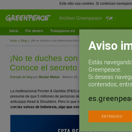
Este sitio usa cookies. Si continúas navegan
Archivo Greenpeace
Inicio
Por dentro
Trabajamos en
¿Qué puedes hacer tú?
Ac
Aviso i
Inicio
Blog
¡No te duches con deforestación tropical! Conoce el secreto de H&S
¡No te duches con deforestación 
Estás navegando 
Conoce el secreto de H&S
Greenpeace.
Si deseas naveg
Entrada de blog
por
Bustar Maitar
- febrero 26, 2014 a las 11:23
contenidos, entra
La multinacional Procter & Gamble (P&G) es la reina de los productos de hi
es.greenpea
presume de que 5 millones de personas de todo el planeta utilizan sus prod
anticaspa Head & Shoulders. Pero lo que no deja el cabello tan limpio y se
con las selvas de Indonesia, algo que estos millones de consumidores d
ENTENDIDO