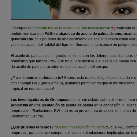
Greenpeace
presenta hoy el resultado de una investigación
realizada dur
podido verificar que
P&G se abastece de aceite de palma de empresas vin
generalizada.
Sus políticas de abastecimiento de aceite también están vincu
y la destrucción del hábitat del tigre de Sumatra, una especie en peligro de 
El aceite de palma es un ingrediente común en los detergentes, champús, co
doméstico que fabrica P&G. Eso no quiere decir que el aceite de palma sea 
de aceite de palma proceden de la destrucción del bosque.
¿Y a mi cómo me afecta esto?
Bueno, esta realidad significa que cada vez
con champú H&S (por ejemplo), ¡estamos permitiendo que la multinacional 
tropical en nuestra ducha!
Los investigadores de Greenpeace
, que han estado sobre el terreno,
han 
producida en una plantación de aceite de palma
en la concesión PT Wana C
empresa de Plantaciones BW, que es un proveedora de aceite de palma de 
Kalimantan Central.
¿Qué pruebas tenemos?
Nuestra investigación muestra
que P&G compra 
empresas, que a su vez compran el aceite a plantaciones implicadas en la d