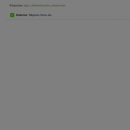
,
,
Etiquetas
tiger
deforestación
amazonas
Anterior:
Mejores fotos de..