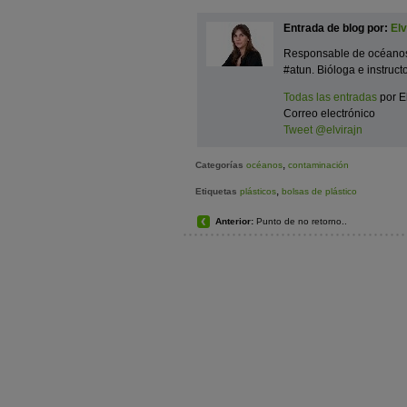
Entrada de blog por:
Elv
Responsable de océano
#atun. Bióloga e instruct
Todas las entradas
por E
Correo electrónico
Tweet @elvirajn
,
Categorías
océanos
contaminación
,
Etiquetas
plásticos
bolsas de plástico
Anterior:
Punto de no retorno..