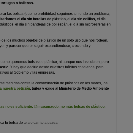
tortugas o ballenas.
rar las bolsas (que no prohibirlas) seguimos teniendo un problema,
taríamos el día sin botellas de plástico, el día sin colillas, el día
plásticos, el día sin bandejas de poliespán, el día sin microesferas en
o de los muchos objetos de plástico de un solo uso que nos rodean.
yor, y parecer querer seguir expandiendose, creciendo y
o que no queremos bolsas de plástico, ni aunque nos las cobren, pero
astic
. Y hay que decirlo desde nuestros hábitos cotidianos, pero
ativas al Gobierno y las empresas.
ome medidas contra la contaminación de plásticos en los mares, los
a nuestra petición
, tuitea y exige al Ministerio de Medio Ambiente
rlas no es suficiente. @mapamagob: no más bolsas de plástico.
ca tu bolsa de tela o carrito a pasear.