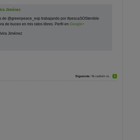
ira Jiménez
s de @greenpeace_esp trabajando por #pescaSOStenible
ora de buceo en mis ratos libres. Perfil en
Google+
lvira Jiménez
Siguiente:
Ni carbón ni..