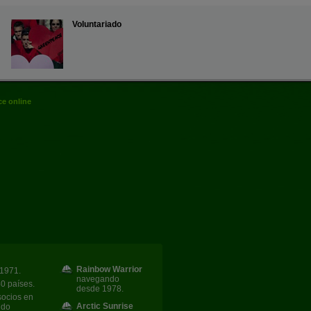
Voluntariado
e online
Rainbow Warrior
1971.
navegando
40 países.
desde 1978.
socios en
Arctic Sunrise
ndo