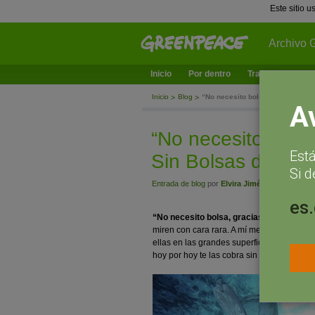
Este sitio 
Archivo 
Inicio
Por dentro
Trabajamos en
Inicio
Blog
“No necesito bolsa, gracias": Dí
A
“No necesito bolsa
Est
Sin Bolsas de Plás
Si d
Entrada de blog
por
Elvira Jiménez
- julio 3, 2
es
“No necesito bolsa, gracias”
. Si has dic
miren con cara rara. A mí me ha pasado 
ellas en las grandes superficies, aún no n
hoy por hoy te las cobra sin estar obligado