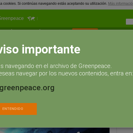
usa cookies. Si continúas navegando estás aceptando su utilización.
Más informació
Greenpeace
¿Qué puedes hacer tú?
Actualidad
Hazte socio
a Internacional Sin Bolsas de Plástico
viso importante
, gracias": Día Internacional
ás navegando en el archivo de Greenpeace.
tico
eseas navegar por los nuevos contenidos, entra en:
017 a las 10:53
Agregar un comentario
.greenpeace.org
ho esta frase alguna vez en un comercio, ya sabes lo normal es que te
muchas veces. Aunque ya llevemos unos cuantos años pagando por
os hemos librado de las bolsas de plástico y es raro el comercio que
Sígueno
.
ENTENDIDO