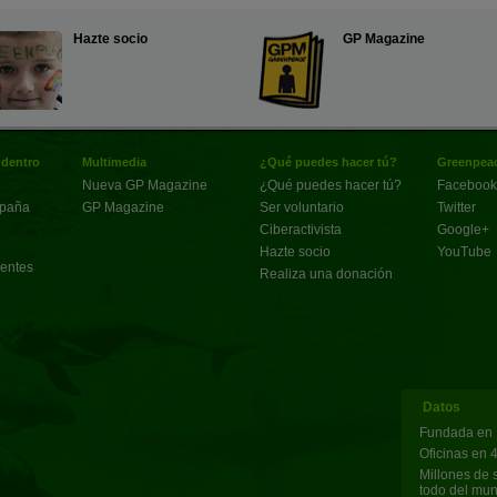
Hazte socio
GP Magazine
 dentro
Multimedia
¿Qué puedes hacer tú?
Greenpeac
Nueva GP Magazine
¿Qué puedes hacer tú?
Facebook
spaña
GP Magazine
Ser voluntario
Twitter
Ciberactivista
Google+
Hazte socio
YouTube
uentes
Realiza una donación
Datos
Fundada en 
Oficinas en 
Millones de 
todo del mu