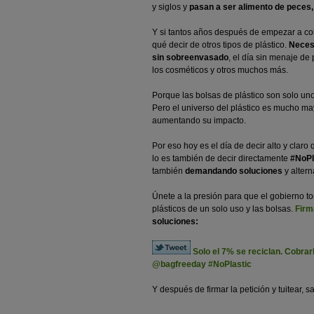
y siglos y
pasan a ser alimento de peces, 
Y si tantos años después de empezar a cob
qué decir de otros tipos de plástico.
Necesi
sin sobreenvasado
, el día sin menaje de 
los cosméticos y otros muchos más.
Porque las bolsas de plástico son solo un
Pero el universo del plástico es mucho ma
aumentando su impacto.
Por eso hoy es el día de decir alto y clar
lo es también de decir directamente
#NoPl
también
demandando soluciones
y altern
Únete a la presión para que el gobierno t
plásticos de un solo uso y las bolsas.
Firm
soluciones:
Solo el 7% se reciclan. Cobra
@bagfreeday #NoPlastic
Y después de firmar la petición y tuitear, sa