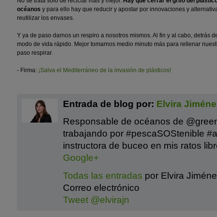
No se trata solo de reciclar más y mejor.
Hay que cerrar el grifo del plásti
océanos
y para ello hay que reducir y apostar por innovaciones y alternati
reutilizar los envases.
Y ya de paso darnos un respiro a nosotros mismos. Al fin y al cabo, detrás de
modo de vida rápido. Mejor tomarnos medio minuto más para rellenar nuestr
paso respirar.
- Firma:
¡Salva el Mediterráneo de la invasión de plásticos!
Entrada de blog por:
Elvira Jiméne
Responsable de océanos de @gree
trabajando por #pescaSOStenible #a
instructora de buceo en mis ratos libr
Google+
Todas las entradas
por Elvira Jimén
Correo electrónico
Tweet @elvirajn