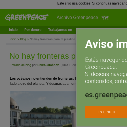
Este sitio usa cookies. Si continúas navegan
Archivo Greenpeace
Inicio
Por dentro
Trabajamos en
¿Qué puedes hacer tú?
Ac
Aviso i
Inicio
Blog
No hay fronteras para el plástico
No hay fronteras para el plástico
Estás navegando 
Entrada de blog
por
Elvira Jiménez
- junio 1, 2017 a las 19:24
Greenpeace.
Si deseas naveg
Los océanos no entienden de fronteras.
Tampoco los animales que viven e
contenidos, entra
lado a otro del planeta. Y desgraciadamente tampoco el plástico que llega 
es.greenpea
ENTENDIDO