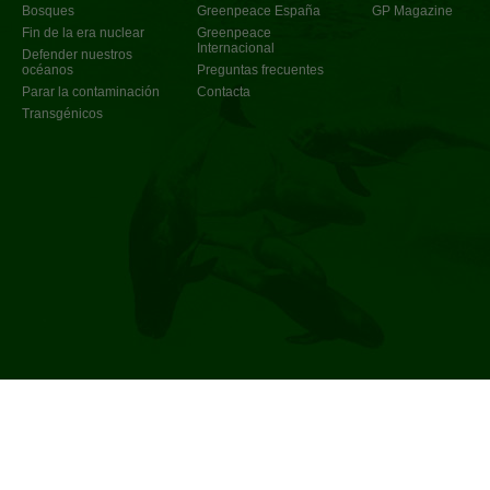
Bosques
Greenpeace España
GP Magazine
Fin de la era nuclear
Greenpeace
Internacional
Defender nuestros
océanos
Preguntas frecuentes
Parar la contaminación
Contacta
Transgénicos
Política de privacidad
©
2017