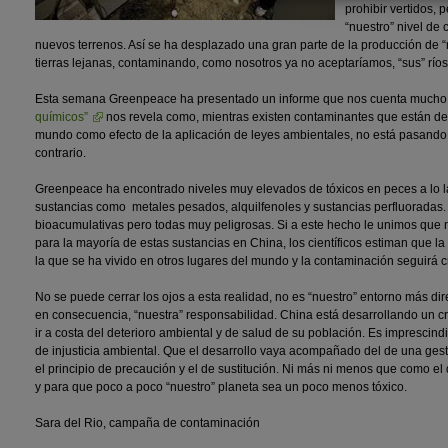
prohibir vertidos, 
“nuestro” nivel de
nuevos terrenos. Así se ha desplazado una gran parte de la producción de 
tierras lejanas, contaminando, como nosotros ya no aceptaríamos, “sus” ríos
Esta semana Greenpeace ha presentado un informe que nos cuenta mucho 
químicos”
nos revela como, mientras existen contaminantes que están d
mundo como efecto de la aplicación de leyes ambientales, no está pasando
contrario.
Greenpeace ha encontrado niveles muy elevados de tóxicos en peces a lo lar
sustancias como metales pesados, alquilfenoles y sustancias perfluoradas.
bioacumulativas pero todas muy peligrosas. Si a este hecho le unimos que no
para la mayoría de estas sustancias en China, los científicos estiman que l
la que se ha vivido en otros lugares del mundo y la contaminación seguirá 
No se puede cerrar los ojos a esta realidad, no es “nuestro” entorno más dir
en consecuencia, “nuestra” responsabilidad. China está desarrollando un 
ir a costa del deterioro ambiental y de salud de su población. Es imprescindib
de injusticia ambiental. Que el desarrollo vaya acompañado del de una ges
el principio de precaución y el de sustitución. Ni más ni menos que como e
y para que poco a poco “nuestro” planeta sea un poco menos tóxico.
Sara del Rio, campaña de contaminación