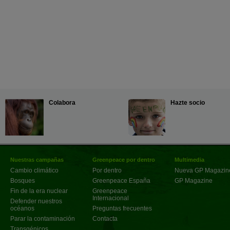
Colabora
Hazte socio
Nuestras campañas
Greenpeace por dentro
Multimedia
Cambio climático
Por dentro
Nueva GP Magazin
Bosques
Greenpeace España
GP Magazine
Fin de la era nuclear
Greenpeace
Internacional
Defender nuestros
océanos
Preguntas frecuentes
Parar la contaminación
Contacta
Transgénicos