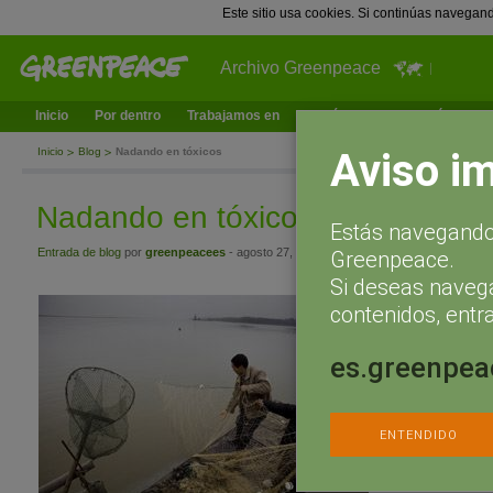
Este sitio usa cookies. Si continúas navegan
Archivo Greenpeace
Inicio
Por dentro
Trabajamos en
¿Qué puedes hacer tú?
Ac
Aviso i
Inicio
Blog
Nadando en tóxicos
Nadando en tóxicos
Estás navegando 
Entrada de blog
por
greenpeacees
- agosto 27, 2010 a las 15:19
Greenpeace.
Si deseas naveg
Hace décadas que 
contenidos, entra
empezamos a preoc
“nuestro” medio am
es.greenpea
grandes vertidos 
paisajísticamente 
Antes de darnos c
muchos de “nuestr
ENTENDIDO
recuperarse. Nunca 
Para ello tuvimos q