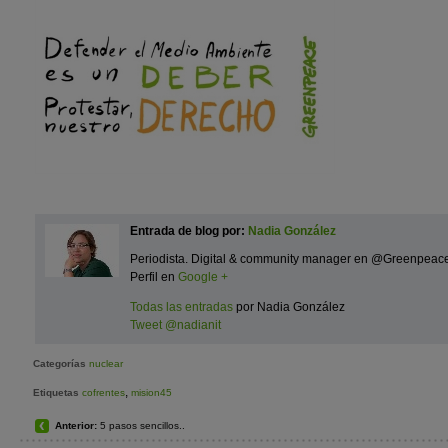
Entrada de blog por:
Nadia González
Periodista. Digital & community manager en @Greenpeac
Perfil en
Google +
Todas las entradas
por Nadia González
Tweet @nadianit
Categorías
nuclear
,
Etiquetas
cofrentes
mision45
Anterior:
5 pasos sencillos..