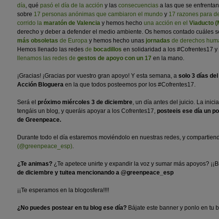
día
, qué
pasó el día de la acción
y las
consecuencias
a las que se enfrenta
sobre
17 personas anónimas que cambiaron el mundo
y
17 razones para d
corrido la
maratón de Valencia
y hemos hecho
una acción en el
Viaducto (
derecho y deber a defender el medio ambiente. Os hemos contado cuáles s
más obsoletas
de Europa
y hemos hecho unas
jornadas
de derechos huma
Hemos llenado las redes
de
bocadillos
en solidaridad a los #Cofrentes17 y
llenamos las redes de
gestos de apoyo con un 17
en la mano.
¡Gracias! ¡Gracias por vuestro gran apoyo! Y esta semana, a
solo 3 días de
Acción Bloguera
en la que todos posteemos por los #Cofrentes17.
Será el
próximo miércoles 3 de diciembre
, un día antes del juicio. La inic
tengáis un blog, y queráis apoyar a los Cofrentes17,
posteeis ese día un po
de Greenpeace.
Durante todo el día estaremos moviéndolo en nuestras redes, y compartie
(@greenpeace_esp)
.
¿Te animas?
¿Te apetece unirte y expandir la voz y sumar más apoyos? ¡¡B
de diciembre y tuitea mencionando a @greenpeace_esp
¡¡Te esperamos en la blogosfera!!!!
¿No puedes postear en tu blog ese día?
Bájate este banner y ponlo en tu b