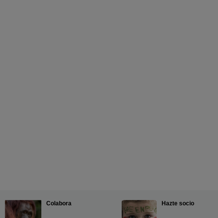
Colabora
Hazte socio