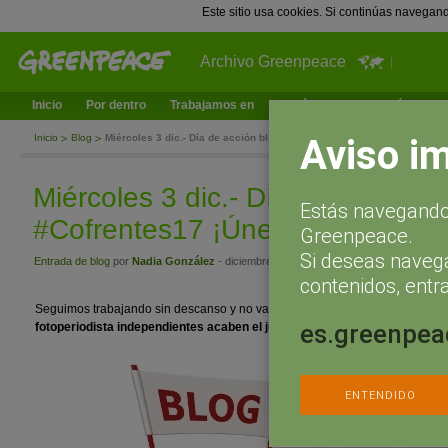
Este sitio usa cookies. Si continúas navegan
Archivo Greenpeace
Inicio
Por dentro
Trabajamos en
¿Qué puedes hacer tú?
Ac
Aviso i
Inicio
Blog
Miércoles 3 dic.- Día de acción bloguera por los #Cofrentes17 ¡Únete!
Miércoles 3 dic.- Día de acción b
Estás navegando 
#Cofrentes17 ¡Únete!
Greenpeace.
Si deseas naveg
Entrada de blog
por
Nadia González
- diciembre 1, 2014 a las 9:23
contenidos, entra
Seguimos trabajando sin descanso y no vamos a dejar de hacerlo hasta qu
es.greenpea
fotoperiodista independientes acaben el juicio por la accion en la central
ENTENDIDO