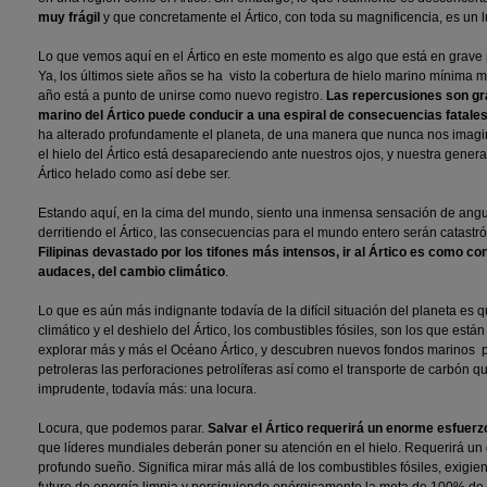
muy frágil
y que concretamente el Ártico, con toda su magnificencia, es un l
Lo que vemos aquí en el Ártico en este momento es algo que está en grave 
Ya, los últimos siete años se ha visto la cobertura de hielo marino mínima 
año está a punto de unirse como nuevo registro.
Las repercusiones son gra
marino del Ártico puede conducir a una espiral de consecuencias fatales
ha alterado profundamente el planeta, de una manera que nunca nos imagi
el hielo del Ártico está desapareciendo ante nuestros ojos, y nuestra generac
Ártico helado como así debe ser.
Estando aquí, en la cima del mundo, siento una inmensa sensación de angu
derritiendo el Ártico, las consecuencias para el mundo entero serán catastró
Filipinas devastado por los tifones más intensos, ir al Ártico es como co
audaces, del cambio climático
.
Lo que es aún más indignante todavía de la difícil situación del planeta es
climático y el deshielo del Ártico, los combustibles fósiles, son los que est
explorar más y más el Océano Ártico, y descubren nuevos fondos marinos pa
petroleras las perforaciones petrolíferas así como el transporte de carbón qu
imprudente, todavía más: una locura.
Locura, que podemos parar.
Salvar el Ártico requerirá un enorme esfuerzo y
que líderes mundiales deberán poner su atención en el hielo. Requerirá un
profundo sueño. Significa mirar más allá de los combustibles fósiles, exigie