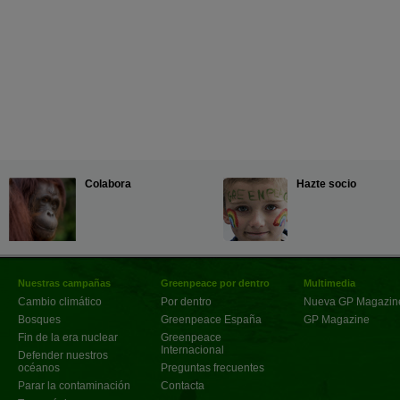
Colabora
Hazte socio
Nuestras campañas
Greenpeace por dentro
Multimedia
Cambio climático
Por dentro
Nueva GP Magazin
Bosques
Greenpeace España
GP Magazine
Fin de la era nuclear
Greenpeace
Internacional
Defender nuestros
océanos
Preguntas frecuentes
Parar la contaminación
Contacta