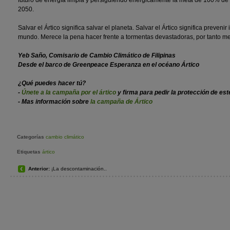
futuro de energía limpia y persiguiendo enérgicamente la meta de 100% de
2050.
Salvar el Ártico significa salvar el planeta. Salvar el Ártico significa preveni
mundo. Merece la pena hacer frente a tormentas devastadoras, por tanto mer
Yeb Saño, Comisario de Cambio Climático de Filipinas
Desde el barco de Greenpeace Esperanza en el océano Ártico
¿Qué puedes hacer tú?
-
Únete a la campaña por el ártico
y firma para pedir la
protección de est
- Mas información sobre
la campaña de Ártico
Categorías
cambio climático
Etiquetas
ártico
Anterior:
¡La descontaminación..