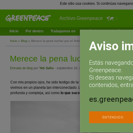
Este sitio usa cookies. Si continúas navegan
Archivo Greenpeace
Inicio
Por dentro
Trabajamos en
¿Qué puedes hacer tú?
Ac
Aviso i
Inicio
Blog
Merece la pena luchar por el Ártico
Merece la pena luchar por el Árti
Estás navegando 
Entrada de blog
por
Yeb Saño
- septiembre 10, 2014 a las 16:31
Greenpeace.
Si deseas naveg
Con mis propios ojos, he sido testigo de la belleza sublime y espectacular 
contenidos, entra
vivimos en un planeta tan interconectado. Lo que ocurre en todo el mundo 
profunda y compleja, así como
lo que sucede aquí en el Ártico afecta al m
es.greenpea
ENTENDIDO